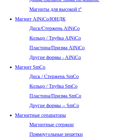
Магниты для высокой t°
Магнит AlNiCo/ЮНДК
Диск/Стержень AlNiCo
Кольцо / Трубка AlNiCo
Пластина/Призма AlNiCo
Другие формы - AlNiCo
Магнит SmCo
Диск / Стержень SmCo
Кольцо / Трубка SmCo
Пластина/Призма SmCo
Другие формы -- SmCo
Магнитные сепараторы
Магнитные стержни
Прямоугольные решетки