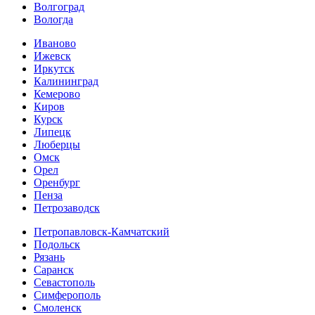
Волгоград
Вологда
Иваново
Ижевск
Иркутск
Калининград
Кемерово
Киров
Курск
Липецк
Люберцы
Омск
Орел
Оренбург
Пенза
Петрозаводск
Петропавловск-Камчатский
Подольск
Рязань
Саранск
Севастополь
Симферополь
Смоленск