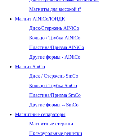
Магниты для высокой t°
Магнит AlNiCo/ЮНДК
Диск/Стержень AlNiCo
Кольцо / Трубка AlNiCo
Пластина/Призма AlNiCo
Другие формы - AlNiCo
Магнит SmCo
Диск / Стержень SmCo
Кольцо / Трубка SmCo
Пластина/Призма SmCo
Другие формы -- SmCo
Магнитные сепараторы
Магнитные стержни
Прямоугольные решетки