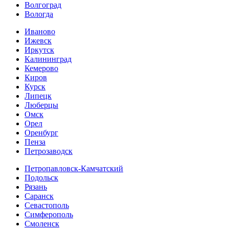
Волгоград
Вологда
Иваново
Ижевск
Иркутск
Калининград
Кемерово
Киров
Курск
Липецк
Люберцы
Омск
Орел
Оренбург
Пенза
Петрозаводск
Петропавловск-Камчатский
Подольск
Рязань
Саранск
Севастополь
Симферополь
Смоленск