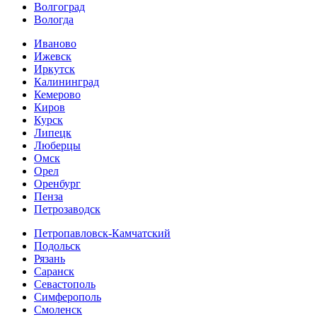
Волгоград
Вологда
Иваново
Ижевск
Иркутск
Калининград
Кемерово
Киров
Курск
Липецк
Люберцы
Омск
Орел
Оренбург
Пенза
Петрозаводск
Петропавловск-Камчатский
Подольск
Рязань
Саранск
Севастополь
Симферополь
Смоленск