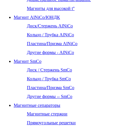
Магниты для высокой t°
Магнит AlNiCo/ЮНДК
Диск/Стержень AlNiCo
Кольцо / Трубка AlNiCo
Пластина/Призма AlNiCo
Другие формы - AlNiCo
Магнит SmCo
Диск / Стержень SmCo
Кольцо / Трубка SmCo
Пластина/Призма SmCo
Другие формы -- SmCo
Магнитные сепараторы
Магнитные стержни
Прямоугольные решетки