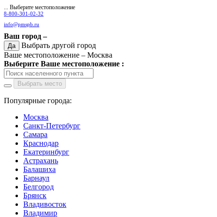
... Выберите местоположение
8-800-301-02-32
info@pmspb.ru
Ваш город –
Выбрать другой город
Да
Ваше местоположение –
Москва
Выберите Ваше местоположение :
Выбрать место
Популярные города:
Москва
Санкт-Петербург
Самара
Краснодар
Екатеринбург
Астрахань
Балашиха
Барнаул
Белгород
Брянск
Владивосток
Владимир