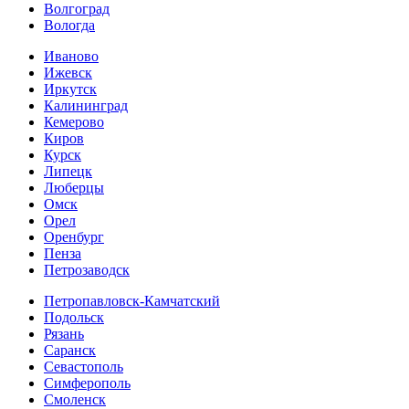
Волгоград
Вологда
Иваново
Ижевск
Иркутск
Калининград
Кемерово
Киров
Курск
Липецк
Люберцы
Омск
Орел
Оренбург
Пенза
Петрозаводск
Петропавловск-Камчатский
Подольск
Рязань
Саранск
Севастополь
Симферополь
Смоленск