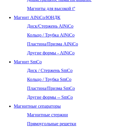
Магниты для высокой t°
Магнит AlNiCo/ЮНДК
Диск/Стержень AlNiCo
Кольцо / Трубка AlNiCo
Пластина/Призма AlNiCo
Другие формы - AlNiCo
Магнит SmCo
Диск / Стержень SmCo
Кольцо / Трубка SmCo
Пластина/Призма SmCo
Другие формы -- SmCo
Магнитные сепараторы
Магнитные стержни
Прямоугольные решетки