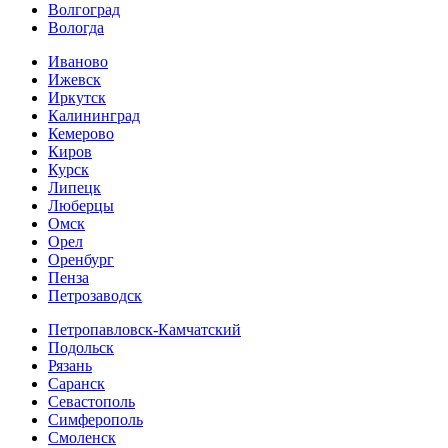
Волгоград
Вологда
Иваново
Ижевск
Иркутск
Калининград
Кемерово
Киров
Курск
Липецк
Люберцы
Омск
Орел
Оренбург
Пенза
Петрозаводск
Петропавловск-Камчатский
Подольск
Рязань
Саранск
Севастополь
Симферополь
Смоленск