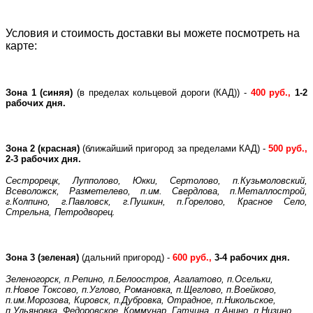
Условия и стоимость доставки вы можете посмотреть на
карте:
Зона 1 (синяя)
(в пределах кольцевой дороги (КАД)) -
400 руб.,
1-2
рабочих дня.
Зона 2 (красная)
(ближайший пригород за пределами КАД) -
500 руб.,
2-3 рабочих дня.
Сестрорецк, Лупполово, Юкки, Сертолово, п.Кузьмоловский,
Всеволожск, Разметелево, п.им. Свердлова, п.Металлострой,
г.Колпино, г.Павловск, г.Пушкин, п.Горелово, Красное Село,
Стрельна, Петродворец.
Зона 3 (зеленая)
(дальний пригород) -
600 руб.,
3-4 рабочих дня.
Зеленогорск, п.Репино, п.Белоостров, Агалатово, п.Осельки,
п.Новое Токсово, п.Углово, Романовка, п.Щеглово, п.Воейково,
п.им.Морозова, Кировск, п.Дубровка, Отрадное, п.Никольское,
п.Ульяновка, Федоровское, Коммунар, Гатчина, п.Анино, п.Низино,