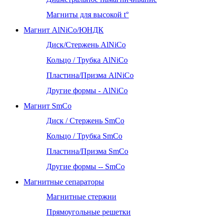
Магниты для высокой t°
Магнит AlNiCo/ЮНДК
Диск/Стержень AlNiCo
Кольцо / Трубка AlNiCo
Пластина/Призма AlNiCo
Другие формы - AlNiCo
Магнит SmCo
Диск / Стержень SmCo
Кольцо / Трубка SmCo
Пластина/Призма SmCo
Другие формы -- SmCo
Магнитные сепараторы
Магнитные стержни
Прямоугольные решетки