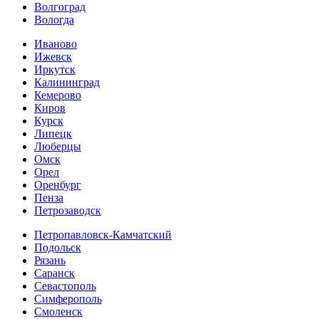
Волгоград
Вологда
Иваново
Ижевск
Иркутск
Калининград
Кемерово
Киров
Курск
Липецк
Люберцы
Омск
Орел
Оренбург
Пенза
Петрозаводск
Петропавловск-Камчатский
Подольск
Рязань
Саранск
Севастополь
Симферополь
Смоленск