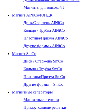
Магниты для высокой t°
Магнит AlNiCo/ЮНДК
Диск/Стержень AlNiCo
Кольцо / Трубка AlNiCo
Пластина/Призма AlNiCo
Другие формы - AlNiCo
Магнит SmCo
Диск / Стержень SmCo
Кольцо / Трубка SmCo
Пластина/Призма SmCo
Другие формы -- SmCo
Магнитные сепараторы
Магнитные стержни
Прямоугольные решетки