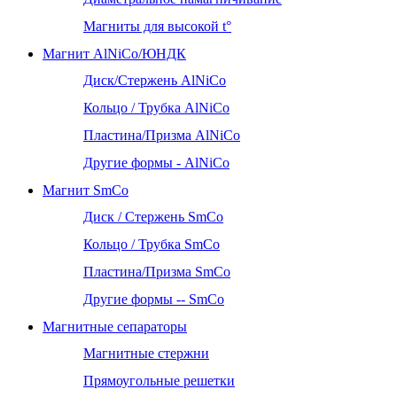
Магниты для высокой t°
Магнит AlNiCo/ЮНДК
Диск/Стержень AlNiCo
Кольцо / Трубка AlNiCo
Пластина/Призма AlNiCo
Другие формы - AlNiCo
Магнит SmCo
Диск / Стержень SmCo
Кольцо / Трубка SmCo
Пластина/Призма SmCo
Другие формы -- SmCo
Магнитные сепараторы
Магнитные стержни
Прямоугольные решетки