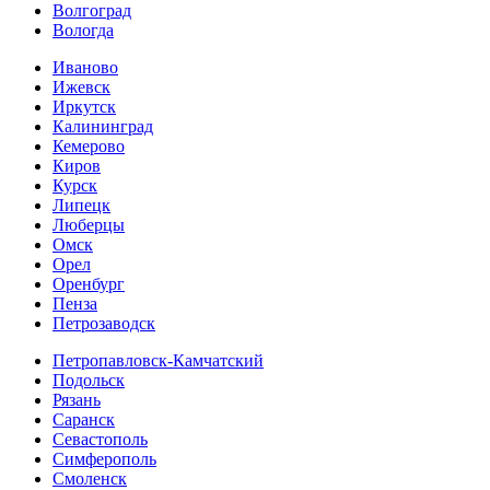
Волгоград
Вологда
Иваново
Ижевск
Иркутск
Калининград
Кемерово
Киров
Курск
Липецк
Люберцы
Омск
Орел
Оренбург
Пенза
Петрозаводск
Петропавловск-Камчатский
Подольск
Рязань
Саранск
Севастополь
Симферополь
Смоленск