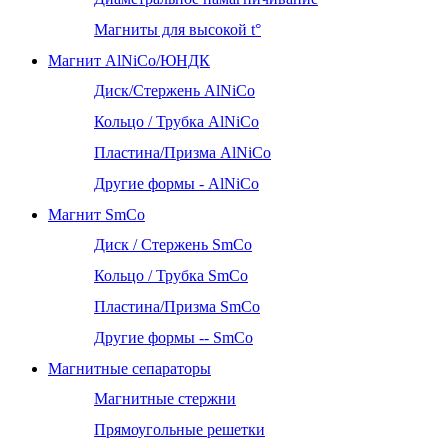
Магниты для высокой t°
Магнит AlNiCo/ЮНДК
Диск/Стержень AlNiCo
Кольцо / Трубка AlNiCo
Пластина/Призма AlNiCo
Другие формы - AlNiCo
Магнит SmCo
Диск / Стержень SmCo
Кольцо / Трубка SmCo
Пластина/Призма SmCo
Другие формы -- SmCo
Магнитные сепараторы
Магнитные стержни
Прямоугольные решетки