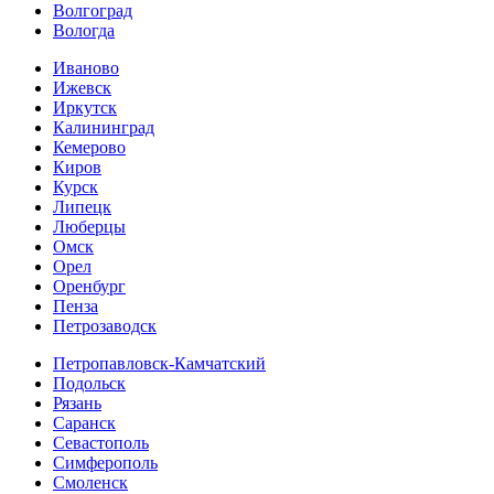
Волгоград
Вологда
Иваново
Ижевск
Иркутск
Калининград
Кемерово
Киров
Курск
Липецк
Люберцы
Омск
Орел
Оренбург
Пенза
Петрозаводск
Петропавловск-Камчатский
Подольск
Рязань
Саранск
Севастополь
Симферополь
Смоленск