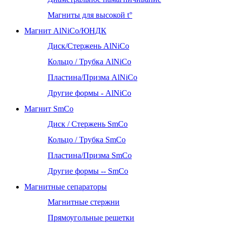
Магниты для высокой t°
Магнит AlNiCo/ЮНДК
Диск/Стержень AlNiCo
Кольцо / Трубка AlNiCo
Пластина/Призма AlNiCo
Другие формы - AlNiCo
Магнит SmCo
Диск / Стержень SmCo
Кольцо / Трубка SmCo
Пластина/Призма SmCo
Другие формы -- SmCo
Магнитные сепараторы
Магнитные стержни
Прямоугольные решетки