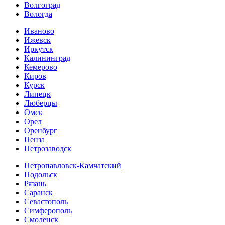
Волгоград
Вологда
Иваново
Ижевск
Иркутск
Калининград
Кемерово
Киров
Курск
Липецк
Люберцы
Омск
Орел
Оренбург
Пенза
Петрозаводск
Петропавловск-Камчатский
Подольск
Рязань
Саранск
Севастополь
Симферополь
Смоленск