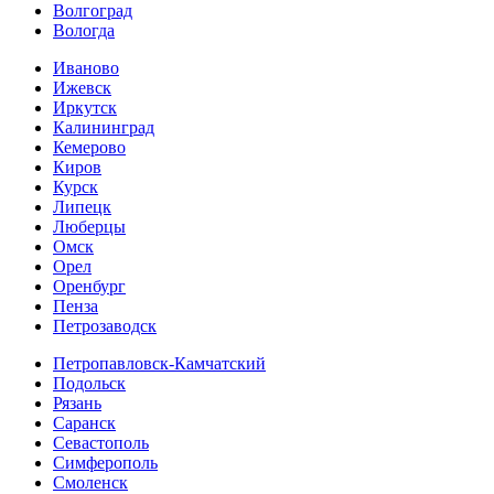
Волгоград
Вологда
Иваново
Ижевск
Иркутск
Калининград
Кемерово
Киров
Курск
Липецк
Люберцы
Омск
Орел
Оренбург
Пенза
Петрозаводск
Петропавловск-Камчатский
Подольск
Рязань
Саранск
Севастополь
Симферополь
Смоленск