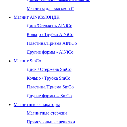
Магниты для высокой t°
Магнит AlNiCo/ЮНДК
Диск/Стержень AlNiCo
Кольцо / Трубка AlNiCo
Пластина/Призма AlNiCo
Другие формы - AlNiCo
Магнит SmCo
Диск / Стержень SmCo
Кольцо / Трубка SmCo
Пластина/Призма SmCo
Другие формы -- SmCo
Магнитные сепараторы
Магнитные стержни
Прямоугольные решетки