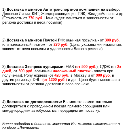
1)
Доставка магнитов Автотранспортной компанией на выбор:
Деловые Линии, КИТ, Желдорэкспедиция, ПЭК, ЖелдорАльянс и др.
(
Стоимость от
370 руб.
Цена будет меняться в зависимости от
региона доставки и веса посылки)
2)
Доставка магнитов Почтой РФ:
обычная посылка - от
300 руб.
или
наложенный платеж -
от
270 руб.
(Цены указаны минимальные,
зависят от веса посылки и удаленности Вашего региона)
3)
Доставка Экспресс курьерами:
EMS (
от 500 руб.
), СДЭК (от
2х
дней
, от
300 руб
.,возможен
наложенный платеж
- оплата при
получении), Pony express (
от
420 руб.
в Москву и
от
900 руб
.
в
другие регионы), DHL
(
от 1200 руб.
)
и др.
Цена будет меняться в
зависимости от региона доставки и веса посылки.
4)
Доставка по договоренности:
Вы можете самостоятельно
договориться с проводником поезда прямого сообщения или
междугородним автобусом, мы передадим им посылку.
Более подробно о доставке магнитов Вы можете ознакомится в
разделе «Доставка»