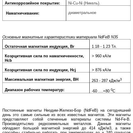
Антикоррозийное покрытие:
Ni-Cu-Ni (Никель).
диаметральное
Намагничивание:
Основные магнитные характеристики материала NdFeB N35
Остаточная магнитная индукция, Br
1.18 - 1.23 Тл.
Коэрцитивная сила по намагниченности,
> 960 кА/м
Hcb
Коэрцитивная сила по индукции, Hcj
> 876 кА/м
Максимальная магнитная энергия, BH
3
263 - 287 кДж/м
Диапазон рабочих температур:
0
-60 ....+80
С
Постоянные магниты Неодим-Железо-Бор (
NdFeB
) на сегодняшний
день это самые сильные из всех известных магнитов. Эти магниты
представляют собой спеченные материалы системы
Nd
-
Fe
-
B
.
Производятьсяиз редкоземельных металлов. Данные магниты
обладают большой магнитной энергией до 414 кДж/м3, а также
способны стабильно работать при температурах до + 240 градусов