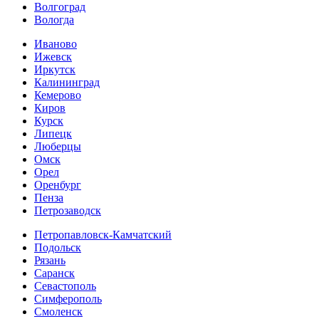
Волгоград
Вологда
Иваново
Ижевск
Иркутск
Калининград
Кемерово
Киров
Курск
Липецк
Люберцы
Омск
Орел
Оренбург
Пенза
Петрозаводск
Петропавловск-Камчатский
Подольск
Рязань
Саранск
Севастополь
Симферополь
Смоленск