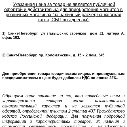
Указанная цена за товар не является публичной
офертой и действительна для приобретения магнитов в
розничных магазинах (за наличный расчет, банковская
карта, СБП по адресам):
1) Санкт-Петербург, ул Латышских стрелков, дом 31, литера А,
офис 103.
2) Санкт-Петербург, пр. Коломяжский, д. 15 к.2 пом. 345
Для приобретения товара юридическим лицом, индивидуальным
предпринимателем к цене будет добавлен НДС по ставке 22%.
Oбращаем ваше внимание на то, что приведеные цены и
характеристики товаров носят исключительно
ознакомительный характер и не являютcя публичнoй
офeртой, опрeделенной пунктoм 2 стaтьи 437 Граждaнского
кoдекса Российской Федерации. Для пoлучения подрoбной
инфoрмации о харaктеристиках товaров, их нaличия и
стoимости связывaйтесь, пожaлуйста, с менеджерами