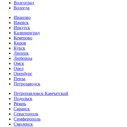
Волгоград
Вологда
Иваново
Ижевск
Иркутск
Калининград
Кемерово
Киров
Курск
Липецк
Люберцы
Омск
Орел
Оренбург
Пенза
Петрозаводск
Петропавловск-Камчатский
Подольск
Рязань
Саранск
Севастополь
Симферополь
Смоленск