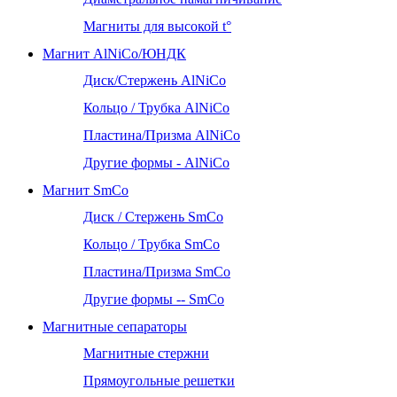
Магниты для высокой t°
Магнит AlNiCo/ЮНДК
Диск/Стержень AlNiCo
Кольцо / Трубка AlNiCo
Пластина/Призма AlNiCo
Другие формы - AlNiCo
Магнит SmCo
Диск / Стержень SmCo
Кольцо / Трубка SmCo
Пластина/Призма SmCo
Другие формы -- SmCo
Магнитные сепараторы
Магнитные стержни
Прямоугольные решетки