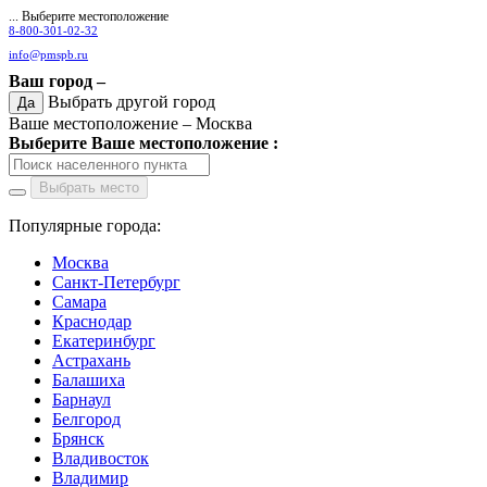
... Выберите местоположение
8-800-301-02-32
info@pmspb.ru
Ваш город –
Выбрать другой город
Да
Ваше местоположение –
Москва
Выберите Ваше местоположение :
Выбрать место
Популярные города:
Москва
Санкт-Петербург
Самара
Краснодар
Екатеринбург
Астрахань
Балашиха
Барнаул
Белгород
Брянск
Владивосток
Владимир