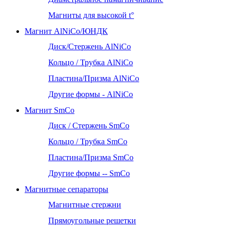
Магниты для высокой t°
Магнит AlNiCo/ЮНДК
Диск/Стержень AlNiCo
Кольцо / Трубка AlNiCo
Пластина/Призма AlNiCo
Другие формы - AlNiCo
Магнит SmCo
Диск / Стержень SmCo
Кольцо / Трубка SmCo
Пластина/Призма SmCo
Другие формы -- SmCo
Магнитные сепараторы
Магнитные стержни
Прямоугольные решетки