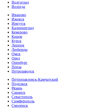
Волгоград
Вологда
Иваново
Ижевск
Иркутск
Калининград
Кемерово
Киров
Курск
Липецк
Люберцы
Омск
Орел
Оренбург
Пенза
Петрозаводск
Петропавловск-Камчатский
Подольск
Рязань
Саранск
Севастополь
Симферополь
Смоленск