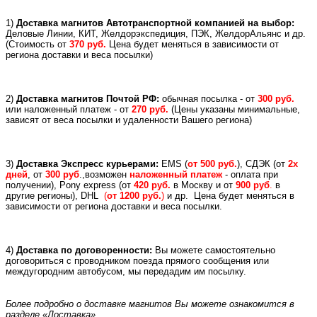
1)
Доставка магнитов Автотранспортной компанией на выбор:
Деловые Линии, КИТ, Желдорэкспедиция, ПЭК, ЖелдорАльянс и др.
(
Стоимость от
370 руб.
Цена будет меняться в зависимости от
региона доставки и веса посылки)
2)
Доставка магнитов Почтой РФ:
обычная посылка - от
300 руб.
или
наложенный платеж -
от
270 руб.
(Цены указаны минимальные,
зависят от веса посылки и удаленности Вашего региона)
3)
Доставка Экспресс курьерами:
EMS (
от 500 руб.
), СДЭК (от
2х
дней
, от
300 руб
.,возможен
наложенный платеж
- оплата при
получении), Pony express (
от
420 руб.
в Москву и
от
900 руб
.
в
другие регионы), DHL
(
от 1200 руб.
)
и др.
Цена будет меняться в
зависимости от региона доставки и веса посылки.
4)
Доставка по договоренности:
Вы можете самостоятельно
договориться с проводником поезда прямого сообщения или
междугородним автобусом, мы передадим им посылку.
Более подробно о доставке магнитов Вы можете ознакомится в
разделе «Доставка»