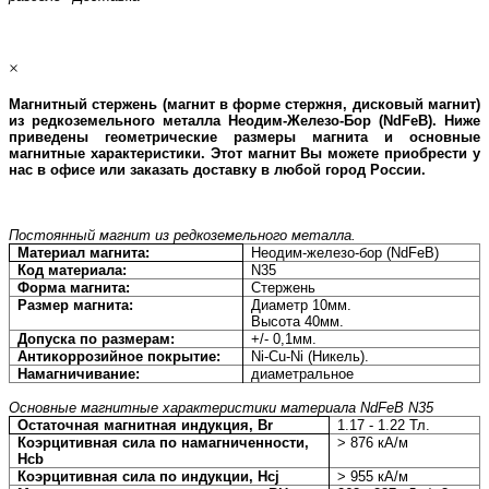
×
Магнитный стержень (магнит в форме стержня, дисковый магнит)
из редкоземельного металла Неодим-Железо-Бор (
NdFeB
). Ниже
приведены геометрические размеры магнита и основные
магнитные характеристики. Этот магнит Вы можете приобрести у
нас в офисе или заказать доставку в любой город России.
Постоянный магнит из редкоземельного металла.
Материал магнита:
Неодим-железо-бор (NdFeB)
Код материала:
N35
Форма магнита:
Стержень
Размер магнита:
Диаметр 10мм.
Высота 40мм.
Допуска по размерам:
+/- 0,1мм.
Антикоррозийное покрытие:
Ni-
Cu
-
Ni
(Никель).
Намагничивание:
диаметральное
Основные магнитные характеристики материала
NdFeB
N
35
Остаточная магнитная индукция, Br
1
.17 - 1.22 Тл.
Коэрцитивная сила по намагниченности,
> 876 кА/м
Hcb
Коэрцитивная сила по индукции, Hcj
> 955 кА/м