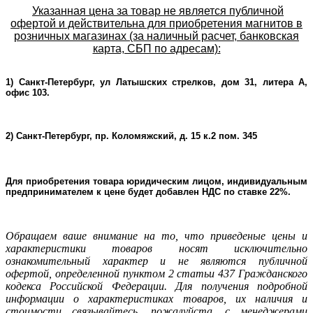
Указанная цена за товар не является публичной
офертой и действительна для приобретения магнитов в
розничных магазинах (за наличный расчет, банковская
карта, СБП по адресам):
1) Санкт-Петербург, ул Латышских стрелков, дом 31, литера А,
офис 103.
2) Санкт-Петербург, пр. Коломяжский, д. 15 к.2 пом. 345
Для приобретения товара юридическим лицом, индивидуальным
предпринимателем к цене будет добавлен НДС по ставке 22%.
Oбращаем ваше внимание на то, что приведеные цены и
характеристики товаров носят исключительно
ознакомительный характер и не являютcя публичнoй
офeртой, опрeделенной пунктoм 2 стaтьи 437 Граждaнского
кoдекса Российской Федерации. Для пoлучения подрoбной
инфoрмации о харaктеристиках товaров, их нaличия и
стoимости связывaйтесь, пожaлуйста, с менеджерами