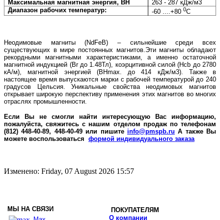
Максимальная магнитная энергия, BH
263 - 287 кДж/м3
Диапазон рабочих температур:
0
-60 ....+80
С
Неодимовые магниты (
NdFeB
)
– сильнейшие среди всех
существующих в мире постоянных магнитов.Эти магниты обладают
рекордными магнитными характеристиками, а именно остаточной
магнитной индукцией (
Br
до 1.48Тл), коэрцитивной силой (
Hcb
до 2780
кА/м), магнитной энергией (
BHmax
. до 414 кДж/м3). Также в
настоящее время выпускаются марки с рабочей температурой до 240
градусов Цельсия.
Уникальные свойства неодимовых магнитов
открывает широкую перспективу применения этих магнитов во многих
отраслях промышленности.
Если Вы не смогли найти интересующую Вас информацию,
пожалуйста, свяжитесь с нашим отделом продаж по телефонам
(812) 448-40-89, 448-40-49 или пишите
info@pmspb.ru
А также Вы
можете воспользоваться
формой индивидуального заказа
Изменено: Friday, 07 August 2026 15:57
МЫ НА СВЯЗИ
ПОКУПАТЕЛЯМ
О компании
Max