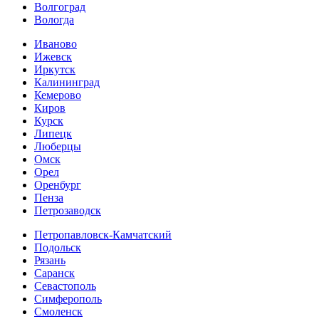
Волгоград
Вологда
Иваново
Ижевск
Иркутск
Калининград
Кемерово
Киров
Курск
Липецк
Люберцы
Омск
Орел
Оренбург
Пенза
Петрозаводск
Петропавловск-Камчатский
Подольск
Рязань
Саранск
Севастополь
Симферополь
Смоленск