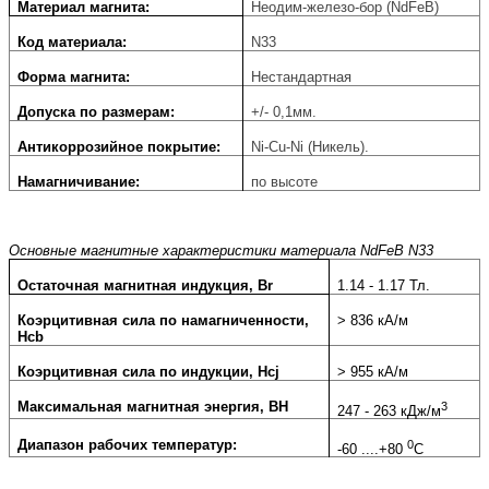
Материал магнита:
Неодим-железо-бор (NdFeB)
Код материала:
N33
Форма магнита:
Нестандартная
Допуска по размерам:
+/- 0,1мм.
Антикоррозийное покрытие:
Ni-Cu-Ni (Никель).
Намагничивание:
по высоте
Основные магнитные характеристики материала NdFeB N33
Остаточная магнитная индукция, Br
1.14 - 1.17 Тл.
Коэрцитивная сила по намагниченности,
> 836 кА/м
Hcb
Коэрцитивная сила по индукции, Hcj
> 955 кА/м
Максимальная магнитная энергия, BH
3
247 - 263 кДж/м
Диапазон рабочих температур:
0
-60 ....+80
С