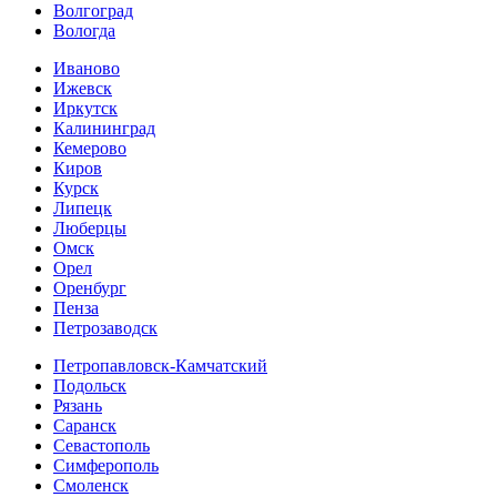
Волгоград
Вологда
Иваново
Ижевск
Иркутск
Калининград
Кемерово
Киров
Курск
Липецк
Люберцы
Омск
Орел
Оренбург
Пенза
Петрозаводск
Петропавловск-Камчатский
Подольск
Рязань
Саранск
Севастополь
Симферополь
Смоленск