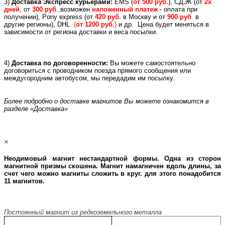
3)
Доставка Экспресс курьерами:
EMS (
от 500 руб.
), СДЭК (от
2х
дней
, от
300 руб
.,возможен
наложенный платеж
- оплата при
получении), Pony express (
от
420 руб.
в Москву и
от
900 руб
.
в
другие регионы), DHL
(
от 1200 руб.
)
и др.
Цена будет меняться в
зависимости от региона доставки и веса посылки.
4)
Доставка по договоренности:
Вы можете самостоятельно
договориться с проводником поезда прямого сообщения или
междугородним автобусом, мы передадим им посылку.
Более подробно о доставке магнитов Вы можете ознакомится в
разделе «Доставка»
×
Неодимовый магнит нестандартной формы. Одна из сторон
магнитной призмы скошена. Магнит намагничен вдоль длины, за
счет чего можно магниты сложить в круг. для этого понадобится
11 магнитов.
Постоянный магнит из редкоземельного металла