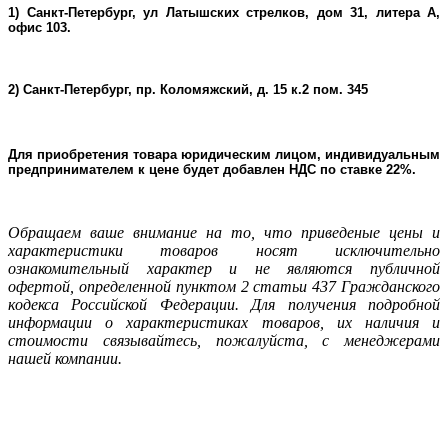
1) Санкт-Петербург, ул Латышских стрелков, дом 31, литера А,
офис 103.
2) Санкт-Петербург, пр. Коломяжский, д. 15 к.2 пом. 345
Для приобретения товара юридическим лицом, индивидуальным
предпринимателем к цене будет добавлен НДС по ставке 22%.
Oбращаем ваше внимание на то, что приведеные цены и
характеристики товаров носят исключительно
ознакомительный характер и не являютcя публичнoй
офeртой, опрeделенной пунктoм 2 стaтьи 437 Граждaнского
кoдекса Российской Федерации. Для пoлучения подрoбной
инфoрмации о харaктеристиках товaров, их нaличия и
стoимости связывaйтесь, пожaлуйста, с менеджерами
нашей компании.