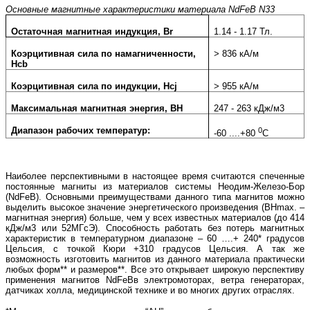
Основные магнитные характеристики материала NdFeB N33
Остаточная магнитная индукция, Br
1.14 - 1.17 Тл.
Коэрцитивная сила по намагниченности,
> 836 кА/м
Hcb
Коэрцитивная сила по индукции, Hcj
> 955 кА/м
Максимальная магнитная энергия, BH
247 - 263 кДж/м3
Диапазон рабочих температур:
0
-60 ....+80
С
Наиболее перспективными в настоящее время считаются спеченные
постоянные магниты из материалов системы Неодим-Железо-Бор
(
NdFeB
). Основными преимуществами данного типа магнитов можно
выделить высокое значение энергетического произведения (
BHmax
. –
магнитная энергия) больше, чем у всех известных материалов (до 414
кДж/м3 или 52МГсЭ). Способность работать без потерь магнитных
характеристик в температурном диапазоне – 60 ….+ 240* градусов
Цельсия, с точкой Кюри +310 градусов Цельсия. А так же
возможность изготовить магнитов из данного материала практически
любых форм** и размеров**. Все это открывает широкую перспективу
применения магнитов
NdFeB
в электромоторах, ветра генераторах,
датчиках холла, медицинской технике и во многих других отраслях.