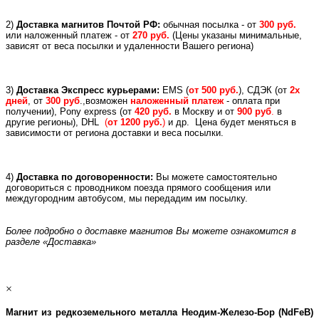
2)
Доставка магнитов Почтой РФ:
обычная посылка - от
300 руб.
или
наложенный платеж -
от
270 руб.
(Цены указаны минимальные,
зависят от веса посылки и удаленности Вашего региона)
3)
Доставка Экспресс курьерами:
EMS (
от 500 руб.
), СДЭК (от
2х
дней
, от
300 руб
.,возможен
наложенный платеж
- оплата при
получении), Pony express (
от
420 руб.
в Москву и
от
900 руб
.
в
другие регионы), DHL
(
от 1200 руб.
)
и др.
Цена будет меняться в
зависимости от региона доставки и веса посылки.
4)
Доставка по договоренности:
Вы можете самостоятельно
договориться с проводником поезда прямого сообщения или
междугородним автобусом, мы передадим им посылку.
Более подробно о доставке магнитов Вы можете ознакомится в
разделе «Доставка»
×
Магнит из редкоземельного металла Неодим-Железо-Бор (
NdFeB
)