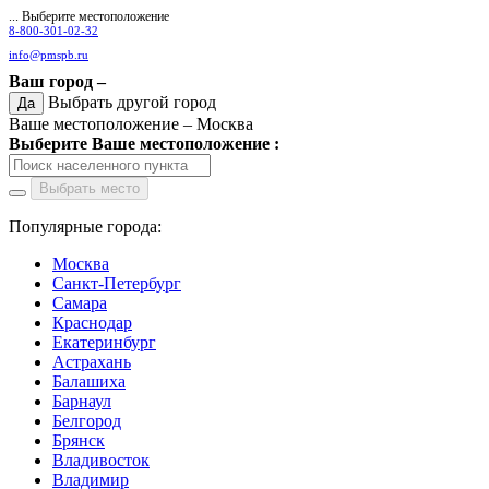
... Выберите местоположение
8-800-301-02-32
info@pmspb.ru
Ваш город –
Выбрать другой город
Да
Ваше местоположение –
Москва
Выберите Ваше местоположение :
Выбрать место
Популярные города:
Москва
Санкт-Петербург
Самара
Краснодар
Екатеринбург
Астрахань
Балашиха
Барнаул
Белгород
Брянск
Владивосток
Владимир