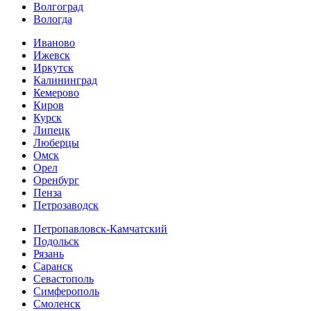
Волгоград
Вологда
Иваново
Ижевск
Иркутск
Калининград
Кемерово
Киров
Курск
Липецк
Люберцы
Омск
Орел
Оренбург
Пенза
Петрозаводск
Петропавловск-Камчатский
Подольск
Рязань
Саранск
Севастополь
Симферополь
Смоленск