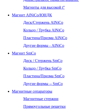
Магниты для высокой t°
Магнит AlNiCo/ЮНДК
Диск/Стержень AlNiCo
Кольцо / Трубка AlNiCo
Пластина/Призма AlNiCo
Другие формы - AlNiCo
Магнит SmCo
Диск / Стержень SmCo
Кольцо / Трубка SmCo
Пластина/Призма SmCo
Другие формы -- SmCo
Магнитные сепараторы
Магнитные стержни
Прямоугольные решетки