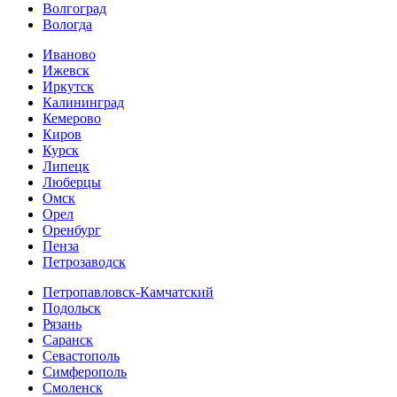
Волгоград
Вологда
Иваново
Ижевск
Иркутск
Калининград
Кемерово
Киров
Курск
Липецк
Люберцы
Омск
Орел
Оренбург
Пенза
Петрозаводск
Петропавловск-Камчатский
Подольск
Рязань
Саранск
Севастополь
Симферополь
Смоленск