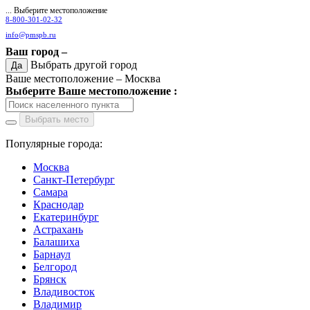
... Выберите местоположение
8-800-301-02-32
info@pmspb.ru
Ваш город –
Выбрать другой город
Да
Ваше местоположение –
Москва
Выберите Ваше местоположение :
Выбрать место
Популярные города:
Москва
Санкт-Петербург
Самара
Краснодар
Екатеринбург
Астрахань
Балашиха
Барнаул
Белгород
Брянск
Владивосток
Владимир