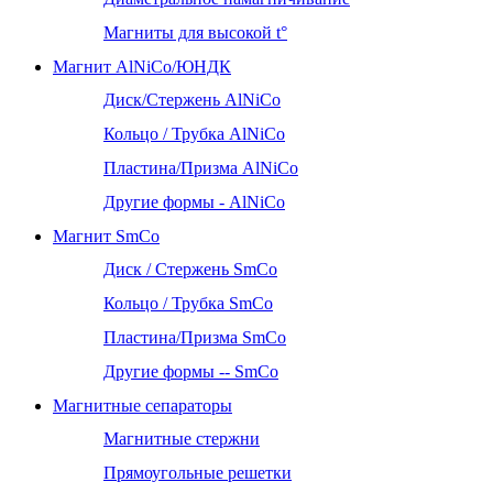
Магниты для высокой t°
Магнит AlNiCo/ЮНДК
Диск/Стержень AlNiCo
Кольцо / Трубка AlNiCo
Пластина/Призма AlNiCo
Другие формы - AlNiCo
Магнит SmCo
Диск / Стержень SmCo
Кольцо / Трубка SmCo
Пластина/Призма SmCo
Другие формы -- SmCo
Магнитные сепараторы
Магнитные стержни
Прямоугольные решетки