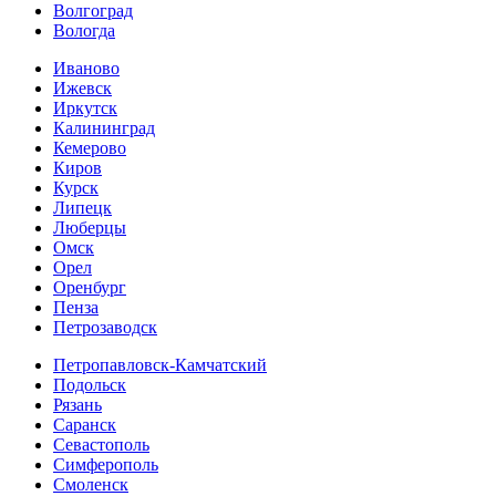
Волгоград
Вологда
Иваново
Ижевск
Иркутск
Калининград
Кемерово
Киров
Курск
Липецк
Люберцы
Омск
Орел
Оренбург
Пенза
Петрозаводск
Петропавловск-Камчатский
Подольск
Рязань
Саранск
Севастополь
Симферополь
Смоленск