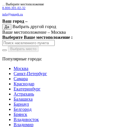
... Выберите местоположение
8-800-301-02-32
info@pmspb.ru
Ваш город –
Выбрать другой город
Да
Ваше местоположение –
Москва
Выберите Ваше местоположение :
Выбрать место
Популярные города:
Москва
Санкт-Петербург
Самара
Краснодар
Екатеринбург
Астрахань
Балашиха
Барнаул
Белгород
Брянск
Владивосток
Владимир