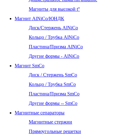
Магниты для высокой t°
Магнит AlNiCo/ЮНДК
Диск/Стержень AlNiCo
Кольцо / Трубка AlNiCo
Пластина/Призма AlNiCo
Другие формы - AlNiCo
Магнит SmCo
Диск / Стержень SmCo
Кольцо / Трубка SmCo
Пластина/Призма SmCo
Другие формы -- SmCo
Магнитные сепараторы
Магнитные стержни
Прямоугольные решетки