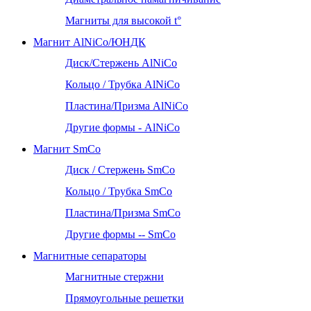
Магниты для высокой t°
Магнит AlNiCo/ЮНДК
Диск/Стержень AlNiCo
Кольцо / Трубка AlNiCo
Пластина/Призма AlNiCo
Другие формы - AlNiCo
Магнит SmCo
Диск / Стержень SmCo
Кольцо / Трубка SmCo
Пластина/Призма SmCo
Другие формы -- SmCo
Магнитные сепараторы
Магнитные стержни
Прямоугольные решетки