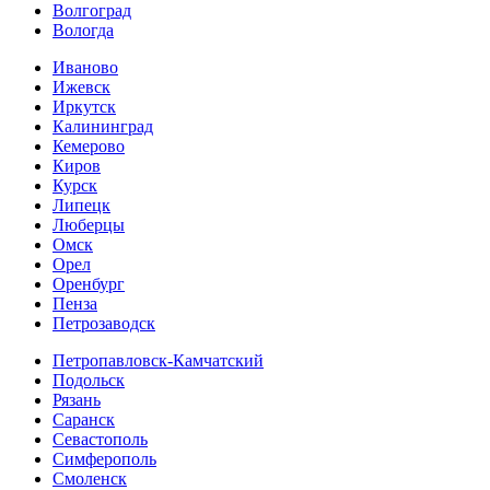
Волгоград
Вологда
Иваново
Ижевск
Иркутск
Калининград
Кемерово
Киров
Курск
Липецк
Люберцы
Омск
Орел
Оренбург
Пенза
Петрозаводск
Петропавловск-Камчатский
Подольск
Рязань
Саранск
Севастополь
Симферополь
Смоленск