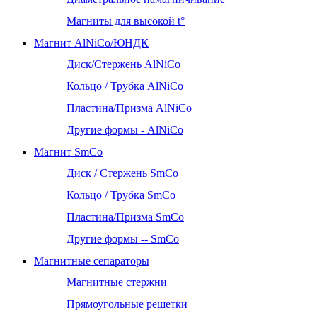
Магниты для высокой t°
Магнит AlNiCo/ЮНДК
Диск/Стержень AlNiCo
Кольцо / Трубка AlNiCo
Пластина/Призма AlNiCo
Другие формы - AlNiCo
Магнит SmCo
Диск / Стержень SmCo
Кольцо / Трубка SmCo
Пластина/Призма SmCo
Другие формы -- SmCo
Магнитные сепараторы
Магнитные стержни
Прямоугольные решетки