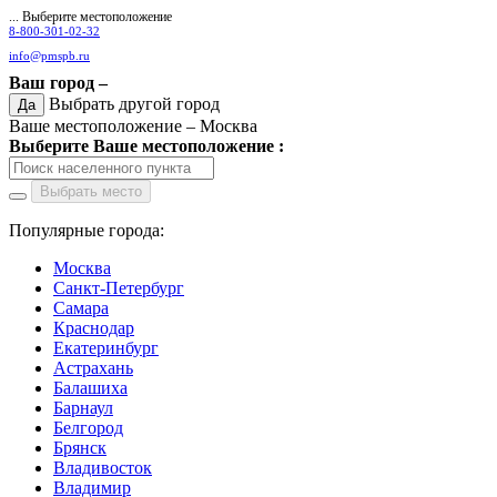
... Выберите местоположение
8-800-301-02-32
info@pmspb.ru
Ваш город –
Выбрать другой город
Да
Ваше местоположение –
Москва
Выберите Ваше местоположение :
Выбрать место
Популярные города:
Москва
Санкт-Петербург
Самара
Краснодар
Екатеринбург
Астрахань
Балашиха
Барнаул
Белгород
Брянск
Владивосток
Владимир