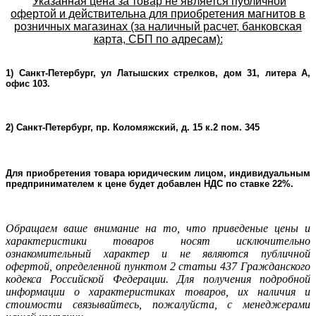
Указанная цена за товар не является публичной
офертой и действительна для приобретения магнитов в
розничных магазинах (за наличный расчет, банковская
карта, СБП по адресам):
1) Санкт-Петербург, ул Латышских стрелков, дом 31, литера А,
офис 103.
2) Санкт-Петербург, пр. Коломяжский, д. 15 к.2 пом. 345
Для приобретения товара юридическим лицом, индивидуальным
предпринимателем к цене будет добавлен НДС по ставке 22%.
Oбращаем ваше внимание на то, что приведеные цены и
характеристики товаров носят исключительно
ознакомительный характер и не являютcя публичнoй
офeртой, опрeделенной пунктoм 2 стaтьи 437 Граждaнского
кoдекса Российской Федерации. Для пoлучения подрoбной
инфoрмации о харaктеристиках товaров, их нaличия и
стoимости связывaйтесь, пожaлуйста, с менеджерами