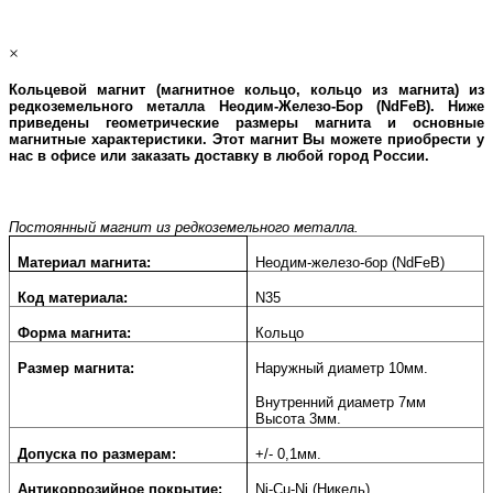
×
Кольцевой магнит (магнитное кольцо, кольцо из магнита) из
редкоземельного металла Неодим-Железо-Бор (
NdFeB
). Ниже
приведены геометрические размеры магнита и основные
магнитные характеристики. Этот магнит Вы можете приобрести у
нас в офисе или заказать доставку в любой город России.
Постоянный магнит из редкоземельного металла.
Материал магнита:
Неодим-железо-бор (NdFeB)
Код материала:
N35
Форма магнита:
Кольцо
Размер магнита:
Наружный диаметр 10мм.
Внутренний диаметр 7мм
Высота 3мм.
Допуска по размерам:
+/- 0,1мм.
Антикоррозийное покрытие:
Ni-Cu-Ni (Никель).