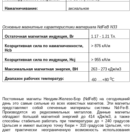
Намагничивание:
аксиальное
Основные магнитные характеристики материала NdFeB N33
Остаточная магнитная индукция, Br
1.17 - 1.21 Тл.
Коэрцитивная сила по намагниченности,
> 876 кА/м
Hcb
Коэрцитивная сила по индукции, Hcj
> 955 кА/м
Максимальная магнитная энергия, BH
263 - 273 кДж/м3
Диапазон рабочих температур:
0
-60 ....+80
С
Постоянные магниты Неодим-Железо-Бор (
NdFeB
) на сегодняшний
день это самые сильные из всех известных магнитов. Эти магниты
представляют собой спеченные материалы системы
Nd
-
Fe
-
B
.
Производятся из редкоземельных металлов. Данные магниты
обладают большой магнитной энергией до 414 кДж/м3, а также
способны стабильно работать при температурах до + 240 градусов
Цельсия и имеют высокую точку Кюри + 310 градусов Цельсия, что
дает практически неограниченную возможность использования