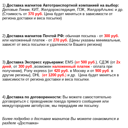
1)
Доставка магнитов Автотранспортной компанией на выбор:
Деловые Линии, КИТ, Желдорэкспедиция, ПЭК, ЖелдорАльянс и др.
(
Стоимость от
370 руб.
Цена будет меняться в зависимости от
региона доставки и веса посылки)
2)
Доставка магнитов Почтой РФ:
обычная посылка - от
300 руб.
или
наложенный платеж -
от
270 руб.
(Цены указаны минимальные,
зависят от веса посылки и удаленности Вашего региона)
3)
Доставка Экспресс курьерами:
EMS (
от 500 руб.
), СДЭК (от
2х
дней
, от
300 руб
.,возможен
наложенный платеж
- оплата при
получении), Pony express (
от
420 руб.
в Москву и
от
900 руб
.
в
другие регионы), DHL
(
от 1200 руб.
)
и др.
Цена будет меняться в
зависимости от региона доставки и веса посылки.
4)
Доставка по договоренности:
Вы можете самостоятельно
договориться с проводником поезда прямого сообщения или
междугородним автобусом, мы передадим им посылку.
Более подробно о доставке магнитов Вы можете ознакомится в
разделе «Доставка»