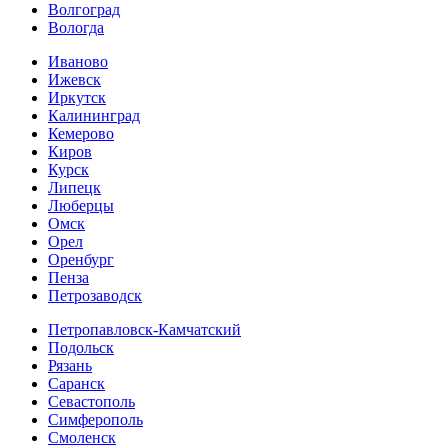
Волгоград
Вологда
Иваново
Ижевск
Иркутск
Калининград
Кемерово
Киров
Курск
Липецк
Люберцы
Омск
Орел
Оренбург
Пенза
Петрозаводск
Петропавловск-Камчатский
Подольск
Рязань
Саранск
Севастополь
Симферополь
Смоленск