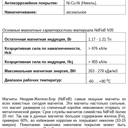
Антикоррозийное покрытие:
Ni-Cu-Ni (Никель).
Намагничивание:
аксиальное
Основные магнитные характеристики материала NdFeB N35
Остаточная магнитная индукция, Br
1.17 - 1.21 Тл.
Коэрцитивная сила по намагниченности,
> 876 кА/м
Hcb
Коэрцитивная сила по индукции, Hcj
> 955 кА/м
Максимальная магнитная энергия, BH
263 - 279 кДж/м3
Диапазон рабочих температур:
0
-60 ....+80
С
Магниты Неодим-Железо-Бор (
NdFeB
) самые мощные магниты из
всех известных сегодня магнитов. Эти магниты настолько сильные,
что магнит размером со спичечный коробок невозможно оторвать от
металлической двери. Срок службы магнитов семейства
NdFeB
более
20 лет. Так как в данных магнитах большое содержание железа (
Fe
),
примерно 60%, во избежание коррозии их покрывают никелем (10-15
микрон). Пожеланию заказчика никелевое покрытие может быть