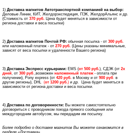
1)
Доставка магнитов Автотранспортной компанией на выбор:
Деловые Линии, КИТ, Желдорэкспедиция, ПЭК, ЖелдорАльянс и др.
(
Стоимость от
370 руб.
Цена будет меняться в зависимости от
региона доставки и веса посылки)
2)
Доставка магнитов Почтой РФ:
обычная посылка - от
300 руб.
или
наложенный платеж -
от
270 руб.
(Цены указаны минимальные,
зависят от веса посылки и удаленности Вашего региона)
3)
Доставка Экспресс курьерами:
EMS (
от 500 руб.
), СДЭК (от
2х
дней
, от
300 руб
.,возможен
наложенный платеж
- оплата при
получении), Pony express (
от
420 руб.
в Москву и
от
900 руб
.
в
другие регионы), DHL
(
от 1200 руб.
)
и др.
Цена будет меняться в
зависимости от региона доставки и веса посылки.
4)
Доставка по договоренности:
Вы можете самостоятельно
договориться с проводником поезда прямого сообщения или
междугородним автобусом, мы передадим им посылку.
Более подробно о доставке магнитов Вы можете ознакомится в
разделе «Доставка»