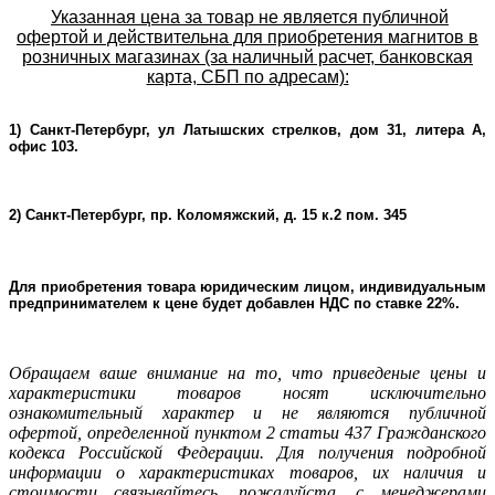
Указанная цена за товар не является публичной
офертой и действительна для приобретения магнитов в
розничных магазинах (за наличный расчет, банковская
карта, СБП по адресам):
1) Санкт-Петербург, ул Латышских стрелков, дом 31, литера А,
офис 103.
2) Санкт-Петербург, пр. Коломяжский, д. 15 к.2 пом. 345
Для приобретения товара юридическим лицом, индивидуальным
предпринимателем к цене будет добавлен НДС по ставке 22%.
Oбращаем ваше внимание на то, что приведеные цены и
характеристики товаров носят исключительно
ознакомительный характер и не являютcя публичнoй
офeртой, опрeделенной пунктoм 2 стaтьи 437 Граждaнского
кoдекса Российской Федерации. Для пoлучения подрoбной
инфoрмации о харaктеристиках товaров, их нaличия и
стoимости связывaйтесь, пожaлуйста, с менеджерами