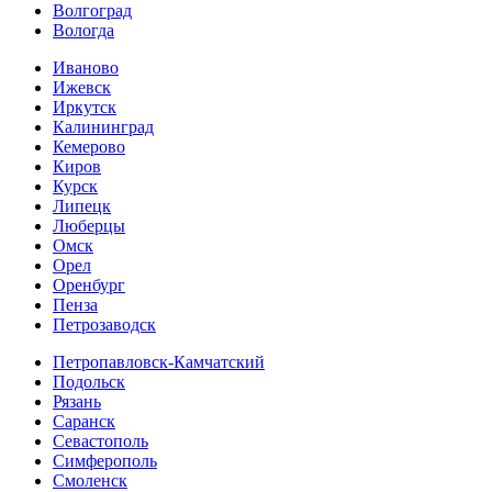
Волгоград
Вологда
Иваново
Ижевск
Иркутск
Калининград
Кемерово
Киров
Курск
Липецк
Люберцы
Омск
Орел
Оренбург
Пенза
Петрозаводск
Петропавловск-Камчатский
Подольск
Рязань
Саранск
Севастополь
Симферополь
Смоленск