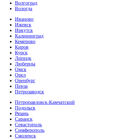
Волгоград
Вологда
Иваново
Ижевск
Иркутск
Калининград
Кемерово
Киров
Курск
Липецк
Люберцы
Омск
Орел
Оренбург
Пенза
Петрозаводск
Петропавловск-Камчатский
Подольск
Рязань
Саранск
Севастополь
Симферополь
Смоленск