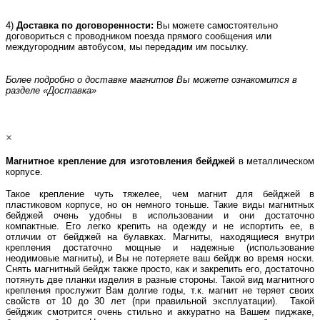
4)
Доставка по договоренности:
Вы можете самостоятельно
договориться с проводником поезда прямого сообщения или
междугородним автобусом, мы передадим им посылку.
Более подробно о доставке магнитов Вы можете ознакомится в
разделе «Доставка»
×
Магнитное крепление для изготовления бейджей
в металлическом
корпусе.
Такое крепление чуть тяжелее, чем магнит для бейджей в
пластиковом корпусе, но он немного тоньше. Такие виды магнитных
бейджей очень удобны в использовании и они достаточно
компактные. Его легко крепить на одежду и не испортить ее, в
отличии от бейджей на булавках. Магниты, находящиеся внутри
крепления достаточно мощные и надежные (использование
неодимовые магниты), и Вы не потеряете ваш бейдж во время носки.
Снять магнитный бейдж также просто, как и закрепить его, достаточно
потянуть две планки изделия в разные стороны. Такой вид магнитного
крепления прослужит Вам долгие годы, т.к. магнит не теряет своих
свойств от 10 до 30 лет (при правильной эксплуатации). Такой
бейджик смотрится очень стильно и аккуратно на Вашем пиджаке,