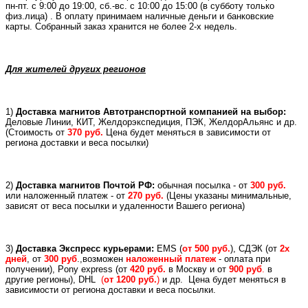
пн-пт. с 9:00 до 19:00, сб.-вс. с 10:00 до 15:00 (в субботу только
физ.лица) . В оплату принимаем наличные деньги и банковские
карты. Собранный заказ хранится не более 2-х недель.
Для жителей других регионов
1)
Доставка магнитов Автотранспортной компанией на выбор:
Деловые Линии, КИТ, Желдорэкспедиция, ПЭК, ЖелдорАльянс и др.
(
Стоимость от
370 руб.
Цена будет меняться в зависимости от
региона доставки и веса посылки)
2)
Доставка магнитов Почтой РФ:
обычная посылка - от
300 руб.
или
наложенный платеж -
от
270 руб.
(Цены указаны минимальные,
зависят от веса посылки и удаленности Вашего региона)
3)
Доставка Экспресс курьерами:
EMS (
от 500 руб.
), СДЭК (от
2х
дней
, от
300 руб
.,возможен
наложенный платеж
- оплата при
получении), Pony express (
от
420 руб.
в Москву и
от
900 руб
.
в
другие регионы), DHL
(
от 1200 руб.
)
и др.
Цена будет меняться в
зависимости от региона доставки и веса посылки.