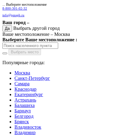
... Выберите местоположение
8-800-301-02-32
info@pmspb.ru
Ваш город –
Выбрать другой город
Да
Ваше местоположение –
Москва
Выберите Ваше местоположение :
Выбрать место
Популярные города:
Москва
Санкт-Петербург
Самара
Краснодар
Екатеринбург
Астрахань
Балашиха
Барнаул
Белгород
Брянск
Владивосток
Владимир