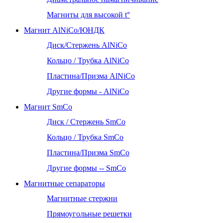
Магниты для высокой t°
Магнит AlNiCo/ЮНДК
Диск/Стержень AlNiCo
Кольцо / Трубка AlNiCo
Пластина/Призма AlNiCo
Другие формы - AlNiCo
Магнит SmCo
Диск / Стержень SmCo
Кольцо / Трубка SmCo
Пластина/Призма SmCo
Другие формы -- SmCo
Магнитные сепараторы
Магнитные стержни
Прямоугольные решетки