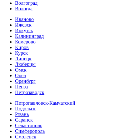
Волгоград
Вологда
Иваново
Ижевск
Иркутск
Калининград
Кемерово
Киров
Курск
Липецк
Люберцы
Омск
Орел
Оренбург
Пенза
Петрозаводск
Петропавловск-Камчатский
Подольск
Рязань
Саранск
Севастополь
Симферополь
Смоленск