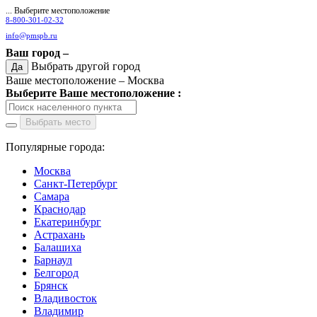
... Выберите местоположение
8-800-301-02-32
info@pmspb.ru
Ваш город –
Выбрать другой город
Да
Ваше местоположение –
Москва
Выберите Ваше местоположение :
Выбрать место
Популярные города:
Москва
Санкт-Петербург
Самара
Краснодар
Екатеринбург
Астрахань
Балашиха
Барнаул
Белгород
Брянск
Владивосток
Владимир