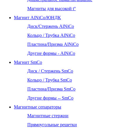
Магниты для высокой t°
Магнит AlNiCo/ЮНДК
Диск/Стержень AlNiCo
Кольцо / Трубка AlNiCo
Пластина/Призма AlNiCo
Другие формы - AlNiCo
Магнит SmCo
Диск / Стержень SmCo
Кольцо / Трубка SmCo
Пластина/Призма SmCo
Другие формы -- SmCo
Магнитные сепараторы
Магнитные стержни
Прямоугольные решетки