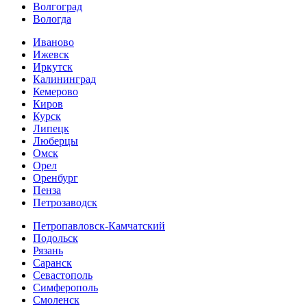
Волгоград
Вологда
Иваново
Ижевск
Иркутск
Калининград
Кемерово
Киров
Курск
Липецк
Люберцы
Омск
Орел
Оренбург
Пенза
Петрозаводск
Петропавловск-Камчатский
Подольск
Рязань
Саранск
Севастополь
Симферополь
Смоленск