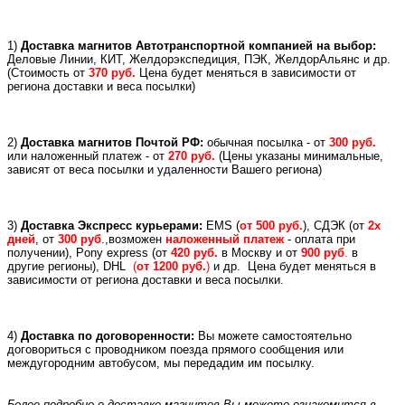
1)
Доставка магнитов Автотранспортной компанией на выбор:
Деловые Линии, КИТ, Желдорэкспедиция, ПЭК, ЖелдорАльянс и др.
(
Стоимость от
370 руб.
Цена будет меняться в зависимости от
региона доставки и веса посылки)
2)
Доставка магнитов Почтой РФ:
обычная посылка - от
300 руб.
или
наложенный платеж -
от
270 руб.
(Цены указаны минимальные,
зависят от веса посылки и удаленности Вашего региона)
3)
Доставка Экспресс курьерами:
EMS (
от 500 руб.
), СДЭК (от
2х
дней
, от
300 руб
.,возможен
наложенный платеж
- оплата при
получении), Pony express (
от
420 руб.
в Москву и
от
900 руб
.
в
другие регионы), DHL
(
от 1200 руб.
)
и др.
Цена будет меняться в
зависимости от региона доставки и веса посылки.
4)
Доставка по договоренности:
Вы можете самостоятельно
договориться с проводником поезда прямого сообщения или
междугородним автобусом, мы передадим им посылку.
Более подробно о доставке магнитов Вы можете ознакомится в