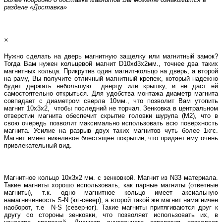
разделе «Доставка»
×
Нужно сделать на дверь магнитную защелку или магнитный замок?
Тогда Вам нужен кольцевой магнит D10хd3х2мм., точнее два таких
магнитных кольца. Прикрутив один магнит-кольцо на дверь, а второй
на раму, Вы получите отличный магнитный крепеж, который надежно
будет держать небольшую дверцу или крышку, и не даст ей
самостоятельно открыться. Для удобства монтажа диаметр магнита
совпадает с диаметром сверла 10мм., что позволит Вам утопить
магнит 10х3х2, чтобы последний не торчал. Зенковка в центральном
отверстии магнита обеспечит скрытие головки шурупа (М2), что в
свою очередь позволит максимально использовать всю поверхность
магнита. Усилие на разрыв двух таких магнитов чуть более 1кгс.
Магнит имеет никелевое блестящее покрытие, что придает ему очень
привлекательный вид.
Магнитное кольцо 10х3х2 мм. с зенковкой. Магнит из N33 материала.
Такие магниты хорошо использовать, как парные магниты (ответные
магниты), т.к. одно магнитное кольцо имеет аксиальную
намагниченность S-N (юг-север), а второй такой же магнит намагничен
наоборот, т.е N-S (север-юг). Такие магниты притягиваются друг к
другу со стороны зенковки, что позволяет использовать их, в