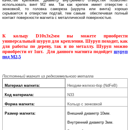
качестве крепежей. Диаметр внутреннего отверстия позволяет
использовать винт М2 мм. Так как крепеж имеет отверстие с
зенковкой, то головка самореза (шурупа или винта) хорошо
скрывается в отверстии
подтай, тем самым обеспечивая полный
контакт поверхности магнита с металлической поверхностью.
К кольцу D10x3x2мм вы можете приобрести
универсальный шуруп для крепления. Шуруп походит, как
для работы по дереву, так и по металлу. Шуруп можно
приобрести от 1шт. Для данного магнита подойдет
шуруп
под М2,5
Постоянный магнит из редкоземельного металла
Материал магнита:
Неодим-железо-бор (NdFeB)
Код материала:
N33
Форма магнита:
Кольцо с зенковкой
Размер магнита:
Внешний диаметр 10мм.
Внутренний диаметр 3мм.