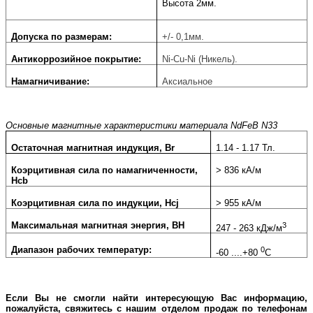
Высота 2мм.
Допуска по размерам:
+/- 0,1мм.
Антикоррозийное покрытие:
Ni-Cu-Ni (Никель).
Намагничивание:
Аксиальное
Основные магнитные характеристики материала NdFeB N33
Остаточная магнитная индукция, Br
1.14 - 1.17 Тл.
Коэрцитивная сила по намагниченности,
> 836 кА/м
Hcb
Коэрцитивная сила по индукции, Hcj
> 955 кА/м
Максимальная магнитная энергия, BH
3
247 - 263 кДж/м
Диапазон рабочих температур:
0
-60 ....+80
С
Если Вы не смогли найти интересующую Вас информацию,
пожалуйста, свяжитесь с нашим отделом продаж по телефонам