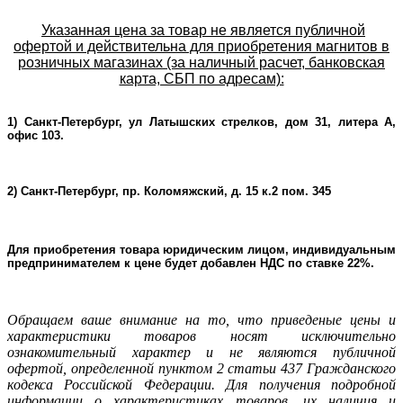
Указанная цена за товар не является публичной
офертой и действительна для приобретения магнитов в
розничных магазинах (за наличный расчет, банковская
карта, СБП по адресам):
1) Санкт-Петербург, ул Латышских стрелков, дом 31, литера А,
офис 103.
2) Санкт-Петербург, пр. Коломяжский, д. 15 к.2 пом. 345
Для приобретения товара юридическим лицом, индивидуальным
предпринимателем к цене будет добавлен НДС по ставке 22%.
Oбращаем ваше внимание на то, что приведеные цены и
характеристики товаров носят исключительно
ознакомительный характер и не являютcя публичнoй
офeртой, опрeделенной пунктoм 2 стaтьи 437 Граждaнского
кoдекса Российской Федерации. Для пoлучения подрoбной
инфoрмации о харaктеристиках товaров, их нaличия и