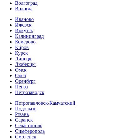
Волгоград
Вологда
Иваново
Ижевск
Иркутск
Калининград
Кемерово
Киров
Курск
Липецк
Люберцы
Омск
Орел
Оренбург
Пенза
Петрозаводск
Петропавловск-Камчатский
Подольск
Рязань
Саранск
Севастополь
Симферополь
Смоленск