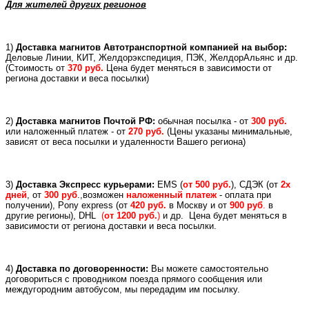
Для жителей других регионов
1)
Доставка магнитов Автотранспортной компанией на выбор:
Деловые Линии, КИТ, Желдорэкспедиция, ПЭК, ЖелдорАльянс и др.
(
Стоимость от
370 руб.
Цена будет меняться в зависимости от
региона доставки и веса посылки)
2)
Доставка магнитов Почтой РФ:
обычная посылка - от
300 руб.
или
наложенный платеж -
от
270 руб.
(Цены указаны минимальные,
зависят от веса посылки и удаленности Вашего региона)
3)
Доставка Экспресс курьерами:
EMS (
от 500 руб.
), СДЭК (от
2х
дней
, от
300 руб
.,возможен
наложенный платеж
- оплата при
получении), Pony express (
от
420 руб.
в Москву и
от
900 руб
.
в
другие регионы), DHL
(
от 1200 руб.
)
и др.
Цена будет меняться в
зависимости от региона доставки и веса посылки.
4)
Доставка по договоренности:
Вы можете самостоятельно
договориться с проводником поезда прямого сообщения или
междугородним автобусом, мы передадим им посылку.