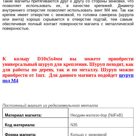
Такие магниты притягиваются друг к другу со стороны зенковки, что
позволяет использовать их, в качестве крепежей. Диаметр
внутреннего отверстия позволяет использовать винт М4 мм. Так как
крепеж имеет отверстие с зенковкой, то головка самореза (шурупа
или винта) хорошо скрывается в отверстии
подтай, тем самым
обеспечивая полный контакт поверхности магнита с металлической
поверхностью.
К кольцу D10x5x4мм вы можете приобрести
универсальный шуруп для крепления. Шуруп походит, как
для работы по дереву, так и по металлу. Шуруп можно
приобрести от 1шт. Для данного магнита подойдет
шуруп
под М4
Постоянный магнит из редкоземельного металла
Материал магнита:
Неодим-железо-бор (NdFeB)
Код материала:
N35
Форма магнита:
Кольцо с зенковкой