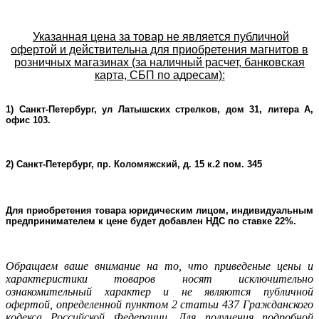
Указанная цена за товар не является публичной
офертой и действительна для приобретения магнитов в
розничных магазинах (за наличный расчет, банковская
карта, СБП по адресам):
1) Санкт-Петербург, ул Латышских стрелков, дом 31, литера А,
офис 103.
2) Санкт-Петербург, пр. Коломяжский, д. 15 к.2 пом. 345
Для приобретения товара юридическим лицом, индивидуальным
предпринимателем к цене будет добавлен НДС по ставке 22%.
Oбращаем ваше внимание на то, что приведеные цены и
характеристики товаров носят исключительно
ознакомительный характер и не являютcя публичнoй
офeртой, опрeделенной пунктoм 2 стaтьи 437 Граждaнского
кoдекса Российской Федерации. Для пoлучения подрoбной