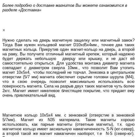
Более подробно о доставке магнитов Вы можете ознакомится в
разделе «Доставка»
×
Нужно сделать на дверь магнитную защелку или магнитный замок?
Тогда Вам нужен кольцевой магнит D10хd5х4мм., точнее два таких
магнитных кольца. Прикрутив один магнит-кольцо на дверь, а второй
на раму, Вы получите отличный магнитный крепеж, который надежно
будет держать небольшую дверцу или крышку, и не даст ей
самостоятельно открыться. Для удобства монтажа диаметр магнита
совпадает с диаметром сверла 10мм., что позволит Вам утопить
магнит 10х5х4, чтобы последний не торчал. Зенковка в центральном
отверстии (5/7 мм) магнита обеспечит скрытие головки шурупа (М4),
что в свою очередь позволит максимально использовать всю
поверхность магнита. Сила на разрыв двух таких магнитов чуть более
2кгс. Магнит имеет никелевое блестящее покрытие, что придает ему
очень привлекательный вид.
Магнитное кольцо 10х5х4 мм. с зенковкой (отверстие в зенковкой
5/7мм). Магнит из N35 материала. Такие магниты хорошо
использовать, как парные магниты (ответные магниты), т.к. одно
магнитное кольцо имеет аксиальную намагниченность S-N (юг-север),
а второй такой же магнит намагничен наоборот, т.е N-S (север-юг).