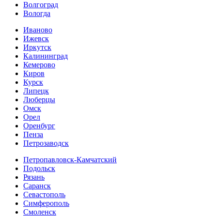
Волгоград
Вологда
Иваново
Ижевск
Иркутск
Калининград
Кемерово
Киров
Курск
Липецк
Люберцы
Омск
Орел
Оренбург
Пенза
Петрозаводск
Петропавловск-Камчатский
Подольск
Рязань
Саранск
Севастополь
Симферополь
Смоленск