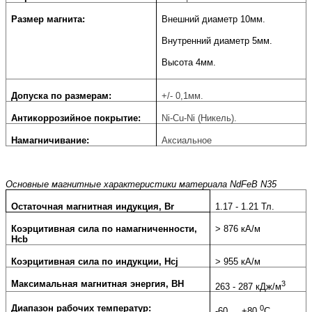
Размер магнита:
Внешний диаметр 10мм.
Внутренний диаметр 5мм.
Высота 4мм.
Допуска по размерам:
+/- 0,1мм.
Антикоррозийное покрытие:
Ni-Cu-Ni (Никель).
Намагничивание:
Аксиальное
Основные магнитные характеристики материала NdFeB N35
Остаточная магнитная индукция, Br
1.17 - 1.21 Тл.
Коэрцитивная сила по намагниченности,
> 876 кА/м
Hcb
Коэрцитивная сила по индукции, Hcj
> 955 кА/м
Максимальная магнитная энергия, BH
3
263 - 287 кДж/м
Диапазон рабочих температур:
0
-60 ....+80
С