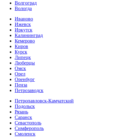
Волгоград
Вологда
Иваново
Ижевск
Иркутск
Калининград
Кемерово
Киров
Курск
Липецк
Люберцы
Омск
Орел
Оренбург
Пенза
Петрозаводск
Петропавловск-Камчатский
Подольск
Рязань
Саранск
Севастополь
Симферополь
Смоленск