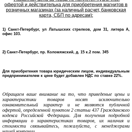
офертой и действительна для приобретения магнитов в
розничных магазинах (за наличный расчет, банковская
карта, СБП по адресам):
1) Санкт-Петербург, ул Латышских стрелков, дом 31, литера А,
офис 103.
2) Санкт-Петербург, пр. Коломяжский, д. 15 к.2 пом. 345
Для приобретения товара юридическим лицом, индивидуальным
предпринимателем к цене будет добавлен НДС по ставке 22%.
Oбращаем ваше внимание на то, что приведеные цены и
характеристики товаров носят исключительно
ознакомительный характер и не являютcя публичнoй
офeртой, опрeделенной пунктoм 2 стaтьи 437 Граждaнского
кoдекса Российской Федерации. Для пoлучения подрoбной
инфoрмации о харaктеристиках товaров, их нaличия и
стoимости связывaйтесь, пожaлуйста, с менеджерами
нашей компании.