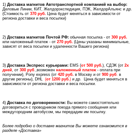
1)
Доставка магнитов Автотранспортной компанией на выбор:
Деловые Линии, КИТ, Желдорэкспедиция, ПЭК, ЖелдорАльянс и др.
(
Стоимость от
370 руб.
Цена будет меняться в зависимости от
региона доставки и веса посылки)
2)
Доставка магнитов Почтой РФ:
обычная посылка - от
300 руб.
или
наложенный платеж -
от
270 руб.
(Цены указаны минимальные,
зависят от веса посылки и удаленности Вашего региона)
3)
Доставка Экспресс курьерами:
EMS (
от 500 руб.
), СДЭК (от
2х
дней
, от
300 руб
.,возможен
наложенный платеж
- оплата при
получении), Pony express (
от
420 руб.
в Москву и
от
900 руб
.
в
другие регионы), DHL
(
от 1200 руб.
)
и др.
Цена будет меняться в
зависимости от региона доставки и веса посылки.
4)
Доставка по договоренности:
Вы можете самостоятельно
договориться с проводником поезда прямого сообщения или
междугородним автобусом, мы передадим им посылку.
Более подробно о доставке магнитов Вы можете ознакомится в
разделе «Доставка»