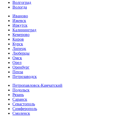
Волгоград
Вологда
Иваново
Ижевск
Иркутск
Калининград
Кемерово
Киров
Курск
Липецк
Люберцы
Омск
Орел
Оренбург
Пенза
Петрозаводск
Петропавловск-Камчатский
Подольск
Рязань
Саранск
Севастополь
Симферополь
Смоленск