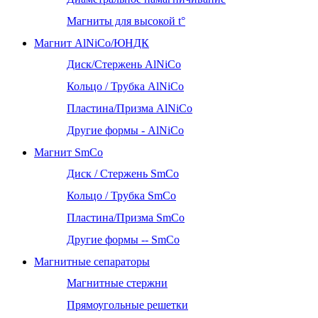
Магниты для высокой t°
Магнит AlNiCo/ЮНДК
Диск/Стержень AlNiCo
Кольцо / Трубка AlNiCo
Пластина/Призма AlNiCo
Другие формы - AlNiCo
Магнит SmCo
Диск / Стержень SmCo
Кольцо / Трубка SmCo
Пластина/Призма SmCo
Другие формы -- SmCo
Магнитные сепараторы
Магнитные стержни
Прямоугольные решетки