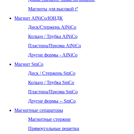
Магниты для высокой t°
Магнит AlNiCo/ЮНДК
Диск/Стержень AlNiCo
Кольцо / Трубка AlNiCo
Пластина/Призма AlNiCo
Другие формы - AlNiCo
Магнит SmCo
Диск / Стержень SmCo
Кольцо / Трубка SmCo
Пластина/Призма SmCo
Другие формы -- SmCo
Магнитные сепараторы
Магнитные стержни
Прямоугольные решетки