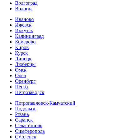
Волгоград
Вологда
Иваново
Ижевск
Иркутск
Калининград
Кемерово
Киров
Курск
Липецк
Люберцы
Омск
Орел
Оренбург
Пенза
Петрозаводск
Петропавловск-Камчатский
Подольск
Рязань
Саранск
Севастополь
Симферополь
Смоленск