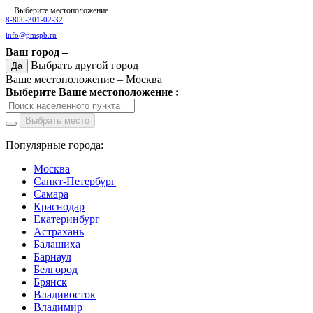
... Выберите местоположение
8-800-301-02-32
info@pmspb.ru
Ваш город –
Выбрать другой город
Да
Ваше местоположение –
Москва
Выберите Ваше местоположение :
Выбрать место
Популярные города:
Москва
Санкт-Петербург
Самара
Краснодар
Екатеринбург
Астрахань
Балашиха
Барнаул
Белгород
Брянск
Владивосток
Владимир