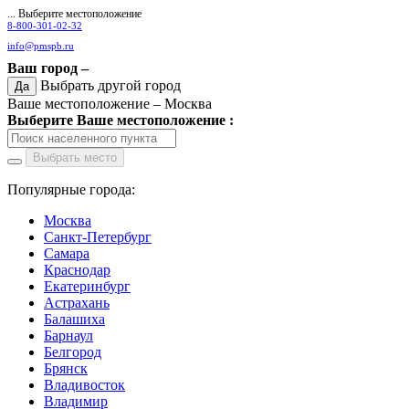
... Выберите местоположение
8-800-301-02-32
info@pmspb.ru
Ваш город –
Выбрать другой город
Да
Ваше местоположение –
Москва
Выберите Ваше местоположение :
Выбрать место
Популярные города:
Москва
Санкт-Петербург
Самара
Краснодар
Екатеринбург
Астрахань
Балашиха
Барнаул
Белгород
Брянск
Владивосток
Владимир