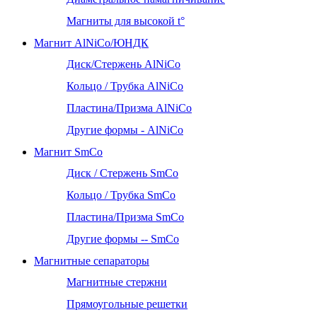
Магниты для высокой t°
Магнит AlNiCo/ЮНДК
Диск/Стержень AlNiCo
Кольцо / Трубка AlNiCo
Пластина/Призма AlNiCo
Другие формы - AlNiCo
Магнит SmCo
Диск / Стержень SmCo
Кольцо / Трубка SmCo
Пластина/Призма SmCo
Другие формы -- SmCo
Магнитные сепараторы
Магнитные стержни
Прямоугольные решетки