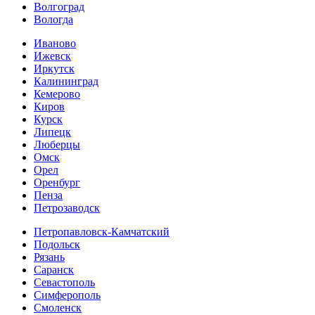
Волгоград
Вологда
Иваново
Ижевск
Иркутск
Калининград
Кемерово
Киров
Курск
Липецк
Люберцы
Омск
Орел
Оренбург
Пенза
Петрозаводск
Петропавловск-Камчатский
Подольск
Рязань
Саранск
Севастополь
Симферополь
Смоленск