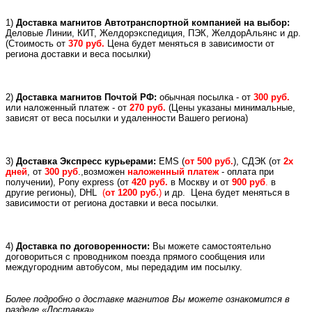
1)
Доставка магнитов Автотранспортной компанией на выбор:
Деловые Линии, КИТ, Желдорэкспедиция, ПЭК, ЖелдорАльянс и др.
(
Стоимость от
370 руб.
Цена будет меняться в зависимости от
региона доставки и веса посылки)
2)
Доставка магнитов Почтой РФ:
обычная посылка - от
300 руб.
или
наложенный платеж -
от
270 руб.
(Цены указаны минимальные,
зависят от веса посылки и удаленности Вашего региона)
3)
Доставка Экспресс курьерами:
EMS (
от 500 руб.
), СДЭК (от
2х
дней
, от
300 руб
.,возможен
наложенный платеж
- оплата при
получении), Pony express (
от
420 руб.
в Москву и
от
900 руб
.
в
другие регионы), DHL
(
от 1200 руб.
)
и др.
Цена будет меняться в
зависимости от региона доставки и веса посылки.
4)
Доставка по договоренности:
Вы можете самостоятельно
договориться с проводником поезда прямого сообщения или
междугородним автобусом, мы передадим им посылку.
Более подробно о доставке магнитов Вы можете ознакомится в
разделе «Доставка»