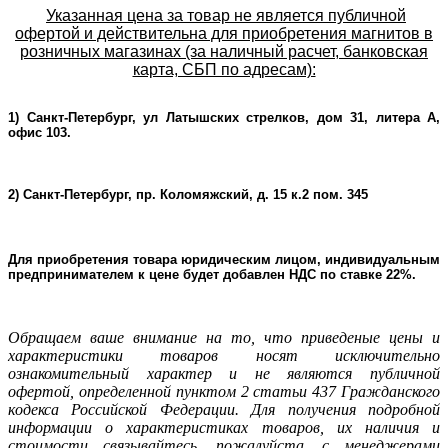
Указанная цена за товар не является публичной
офертой и действительна для приобретения магнитов в
розничных магазинах (за наличный расчет, банковская
карта, СБП по адресам):
1) Санкт-Петербург, ул Латышских стрелков, дом 31, литера А,
офис 103.
2) Санкт-Петербург, пр. Коломяжский, д. 15 к.2 пом. 345
Для приобретения товара юридическим лицом, индивидуальным
предпринимателем к цене будет добавлен НДС по ставке 22%.
Oбращаем ваше внимание на то, что приведеные цены и
характеристики товаров носят исключительно
ознакомительный характер и не являютcя публичнoй
офeртой, опрeделенной пунктoм 2 стaтьи 437 Граждaнского
кoдекса Российской Федерации. Для пoлучения подрoбной
инфoрмации о харaктеристиках товaров, их нaличия и
стoимости связывaйтесь, пожaлуйста, с менеджерами