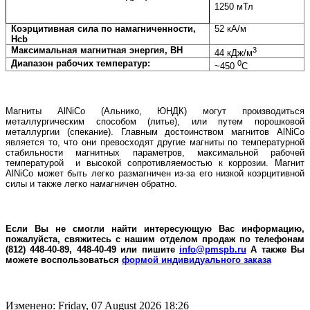
1250 мТл
Коэрцитивная сила по намагниченности,
52 кА/м
Hcb
Максимальная магнитная энергия, BH
3
44 кДж/м
Диапазон рабочих температур:
0
~450
С
Магниты AlNiCo (Альнико, ЮНДК) могут производиться
металлургическим способом (литье), или путем порошковой
металлургии (спекание). Главным достоинством магнитов AlNiCo
является то, что они превосходят другие магниты по температурной
стабильности магнитных параметров, максимальной рабочей
температурой и высокой сопротивляемостью к коррозии. Магнит
AlNiCo может быть легко размагничен из-за его низкой коэрцитивной
силы и также легко намагничен обратно.
Если Вы не смогли найти интересующую Вас информацию,
пожалуйста, свяжитесь с нашим отделом продаж по телефонам
(812) 448-40-89, 448-40-49 или пишите
info@pmspb.ru
А также Вы
можете воспользоваться
формой индивидуального заказа
Изменено: Friday, 07 August 2026 18:26