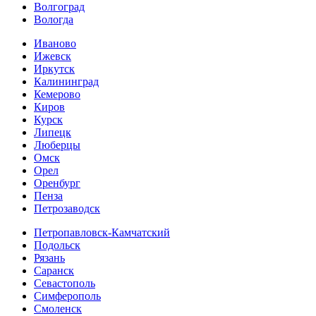
Волгоград
Вологда
Иваново
Ижевск
Иркутск
Калининград
Кемерово
Киров
Курск
Липецк
Люберцы
Омск
Орел
Оренбург
Пенза
Петрозаводск
Петропавловск-Камчатский
Подольск
Рязань
Саранск
Севастополь
Симферополь
Смоленск