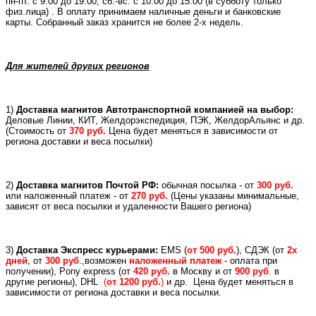
пн-пт. с 9:00 до 19:00, сб.-вс. с 10:00 до 15:00 (в субботу только
физ.лица) . В оплату принимаем наличные деньги и банковские
карты. Собранный заказ хранится не более 2-х недель.
Для жителей других регионов
1)
Доставка магнитов Автотранспортной компанией на выбор:
Деловые Линии, КИТ, Желдорэкспедиция, ПЭК, ЖелдорАльянс и др.
(
Стоимость от
370 руб.
Цена будет меняться в зависимости от
региона доставки и веса посылки)
2)
Доставка магнитов Почтой РФ:
обычная посылка - от
300 руб.
или
наложенный платеж -
от
270 руб.
(Цены указаны минимальные,
зависят от веса посылки и удаленности Вашего региона)
3)
Доставка Экспресс курьерами:
EMS (
от 500 руб.
), СДЭК (от
2х
дней
, от
300 руб
.,возможен
наложенный платеж
- оплата при
получении), Pony express (
от
420 руб.
в Москву и
от
900 руб
.
в
другие регионы), DHL
(
от 1200 руб.
)
и др.
Цена будет меняться в
зависимости от региона доставки и веса посылки.