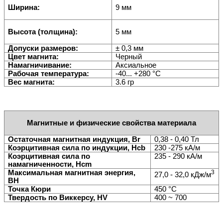
Ширина:
9 мм
Высота (толщина):
5 мм
Допуски размеров:
± 0,3 мм
Цвет магнита:
Черный
Намагничивание:
Аксиальное
Рабочая температура:
-40... +280
°
С
Вес магнита:
3.6 гр
Магнитные и физические свойства материала
Остаточная магнитная индукция, Br
0,38 - 0,40
Тл
Коэрцитивная сила по индукции, Hcb
230 -275 кА/м
Коэрцитивная сила по
235 - 290 кА/м
намагниченности, Hcm
Максимальная магнитная энергия,
3
27,0 - 32,0 кДж/м
BH
Точка Кюри
450
°
C
Твердость по Виккерсу, HV
400 ~ 700