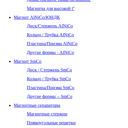
Магниты для высокой t°
Магнит AlNiCo/ЮНДК
Диск/Стержень AlNiCo
Кольцо / Трубка AlNiCo
Пластина/Призма AlNiCo
Другие формы - AlNiCo
Магнит SmCo
Диск / Стержень SmCo
Кольцо / Трубка SmCo
Пластина/Призма SmCo
Другие формы -- SmCo
Магнитные сепараторы
Магнитные стержни
Прямоугольные решетки