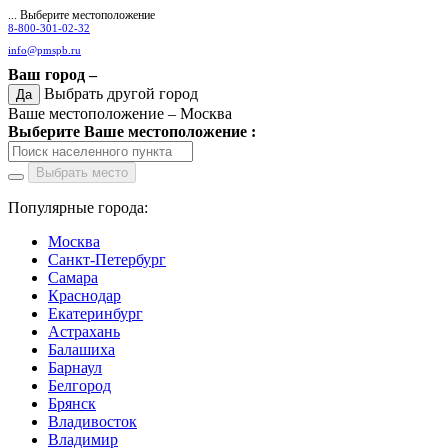
... Выберите местоположение
8-800-301-02-32
info@pmspb.ru
Ваш город –
Выбрать другой город
Да
Ваше местоположение –
Москва
Выберите Ваше местоположение :
Выбрать место
Популярные города:
Москва
Санкт-Петербург
Самара
Краснодар
Екатеринбург
Астрахань
Балашиха
Барнаул
Белгород
Брянск
Владивосток
Владимир