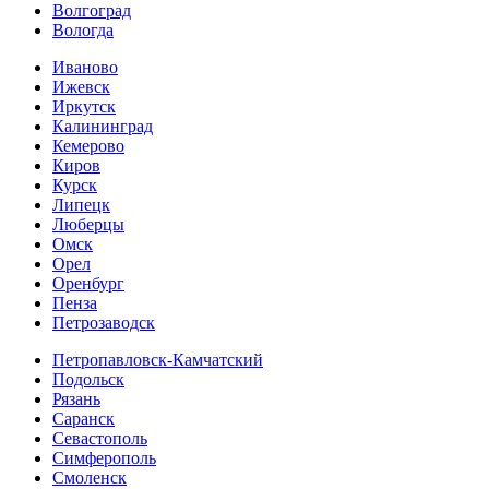
Волгоград
Вологда
Иваново
Ижевск
Иркутск
Калининград
Кемерово
Киров
Курск
Липецк
Люберцы
Омск
Орел
Оренбург
Пенза
Петрозаводск
Петропавловск-Камчатский
Подольск
Рязань
Саранск
Севастополь
Симферополь
Смоленск