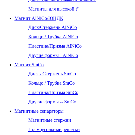
Магниты для высокой t°
Магнит AlNiCo/ЮНДК
Диск/Стержень AlNiCo
Кольцо / Трубка AlNiCo
Пластина/Призма AlNiCo
Другие формы - AlNiCo
Магнит SmCo
Диск / Стержень SmCo
Кольцо / Трубка SmCo
Пластина/Призма SmCo
Другие формы -- SmCo
Магнитные сепараторы
Магнитные стержни
Прямоугольные решетки