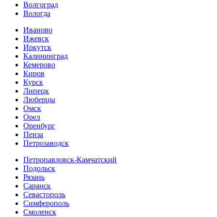
Волгоград
Вологда
Иваново
Ижевск
Иркутск
Калининград
Кемерово
Киров
Курск
Липецк
Люберцы
Омск
Орел
Оренбург
Пенза
Петрозаводск
Петропавловск-Камчатский
Подольск
Рязань
Саранск
Севастополь
Симферополь
Смоленск