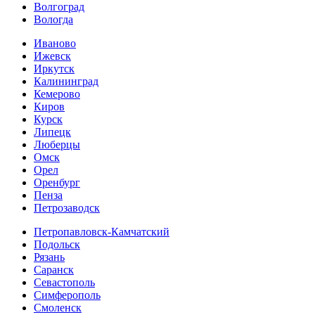
Волгоград
Вологда
Иваново
Ижевск
Иркутск
Калининград
Кемерово
Киров
Курск
Липецк
Люберцы
Омск
Орел
Оренбург
Пенза
Петрозаводск
Петропавловск-Камчатский
Подольск
Рязань
Саранск
Севастополь
Симферополь
Смоленск