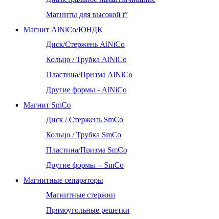
Магниты для высокой t°
Магнит AlNiCo/ЮНДК
Диск/Стержень AlNiCo
Кольцо / Трубка AlNiCo
Пластина/Призма AlNiCo
Другие формы - AlNiCo
Магнит SmCo
Диск / Стержень SmCo
Кольцо / Трубка SmCo
Пластина/Призма SmCo
Другие формы -- SmCo
Магнитные сепараторы
Магнитные стержни
Прямоугольные решетки