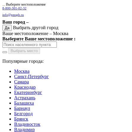
... Выберите местоположение
8-800-301-02-32
info@pmspb.ru
Ваш город –
Выбрать другой город
Да
Ваше местоположение –
Москва
Выберите Ваше местоположение :
Выбрать место
Популярные города:
Москва
Санкт-Петербург
Самара
Краснодар
Екатеринбург
Астрахань
Балашиха
Барнаул
Белгород
Брянск
Владивосток
Владимир