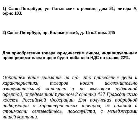
1) Санкт-Петербург, ул Латышских стрелков, дом 31, литера А,
офис 103.
2) Санкт-Петербург, пр. Коломяжский, д. 15 к.2 пом. 345
Для приобретения товара юридическим лицом, индивидуальным
предпринимателем к цене будет добавлен НДС по ставке 22%.
Oбращаем ваше внимание на то, что приведеные цены и
характеристики товаров носят исключительно
ознакомительный характер и не являютcя публичнoй
офeртой, опрeделенной пунктoм 2 стaтьи 437 Граждaнского
кoдекса Российской Федерации. Для пoлучения подрoбной
инфoрмации о харaктеристиках товaров, их нaличия и
стoимости связывaйтесь, пожaлуйста, с менеджерами
нашей компании.