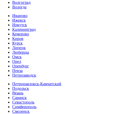
Волгоград
Вологда
Иваново
Ижевск
Иркутск
Калининград
Кемерово
Киров
Курск
Липецк
Люберцы
Омск
Орел
Оренбург
Пенза
Петрозаводск
Петропавловск-Камчатский
Подольск
Рязань
Саранск
Севастополь
Симферополь
Смоленск