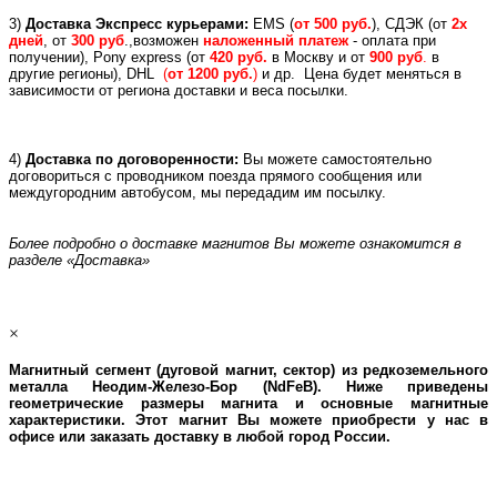
3)
Доставка Экспресс курьерами:
EMS (
от 500 руб.
), СДЭК (от
2х
дней
, от
300 руб
.,возможен
наложенный платеж
- оплата при
получении), Pony express (
от
420 руб.
в Москву и
от
900 руб
.
в
другие регионы), DHL
(
от 1200 руб.
)
и др.
Цена будет меняться в
зависимости от региона доставки и веса посылки.
4)
Доставка по договоренности:
Вы можете самостоятельно
договориться с проводником поезда прямого сообщения или
междугородним автобусом, мы передадим им посылку.
Более подробно о доставке магнитов Вы можете ознакомится в
разделе «Доставка»
×
Магнитный сегмент (дуговой магнит, сектор) из редкоземельного
металла Неодим-Железо-Бор (NdFeB). Ниже приведены
геометрические размеры магнита и основные магнитные
характеристики. Этот магнит Вы можете приобрести у нас в
офисе или заказать доставку в любой город России.