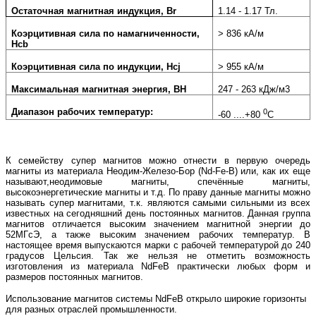
Остаточная магнитная индукция, Br
1.14 - 1.17 Тл.
Коэрцитивная сила по намагниченности,
> 836 кА/м
Hcb
Коэрцитивная сила по индукции, Hcj
> 955 кА/м
Максимальная магнитная энергия, BH
247 - 263 кДж/м3
Диапазон рабочих температур:
0
-60 ....+80
С
К семейству супер магнитов можно отнести в первую очередь
магниты из материала Неодим-Железо-Бор (
Nd
-
Fe
-
B
) или, как их еще
называют,неодимовые магниты, спечённые магниты,
высокоэнергетические магниты и т.д. По праву данные магниты можно
называть супер магнитами, т.к. являются самыми сильными из всех
известных на сегодняшний день постоянных магнитов. Данная группа
магнитов отличается высоким значением магнитной энергии до
52МГсЭ, а также высоким значением рабочих температур. В
настоящее время выпускаются марки с рабочей температурой до 240
градусов Цельсия. Так же нельзя не отметить возможность
изготовления из материала
NdFeB
практически любых форм и
размеров постоянных магнитов.
Использование магнитов системы
NdFeB
открыло широкие горизонты
для разных отраслей промышленности.