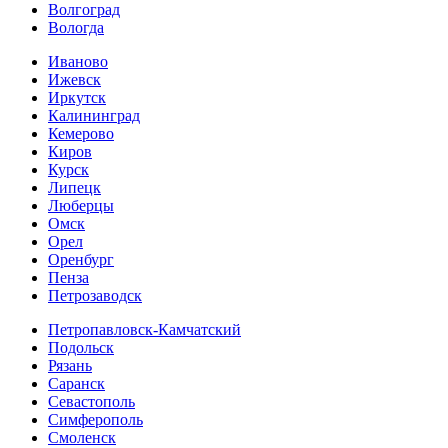
Волгоград
Вологда
Иваново
Ижевск
Иркутск
Калининград
Кемерово
Киров
Курск
Липецк
Люберцы
Омск
Орел
Оренбург
Пенза
Петрозаводск
Петропавловск-Камчатский
Подольск
Рязань
Саранск
Севастополь
Симферополь
Смоленск