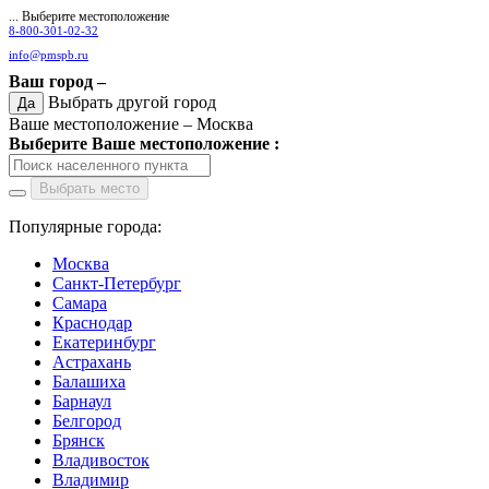
... Выберите местоположение
8-800-301-02-32
info@pmspb.ru
Ваш город –
Выбрать другой город
Да
Ваше местоположение –
Москва
Выберите Ваше местоположение :
Выбрать место
Популярные города:
Москва
Санкт-Петербург
Самара
Краснодар
Екатеринбург
Астрахань
Балашиха
Барнаул
Белгород
Брянск
Владивосток
Владимир