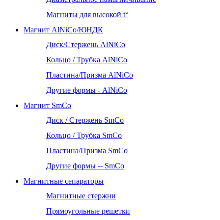
Магниты для высокой t°
Магнит AlNiCo/ЮНДК
Диск/Стержень AlNiCo
Кольцо / Трубка AlNiCo
Пластина/Призма AlNiCo
Другие формы - AlNiCo
Магнит SmCo
Диск / Стержень SmCo
Кольцо / Трубка SmCo
Пластина/Призма SmCo
Другие формы -- SmCo
Магнитные сепараторы
Магнитные стержни
Прямоугольные решетки