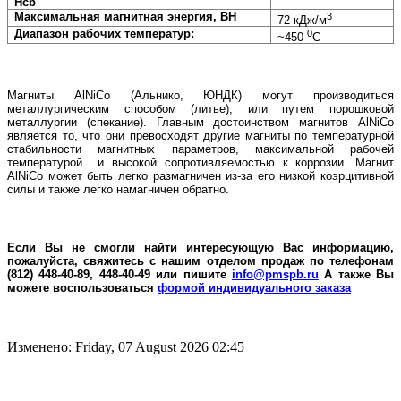
Hcb
Максимальная магнитная энергия, BH
3
72 кДж/м
Диапазон рабочих температур:
0
~450
С
Магниты AlNiCo (Альнико, ЮНДК) могут производиться
металлургическим способом (литье), или путем порошковой
металлургии (спекание). Главным достоинством магнитов AlNiCo
является то, что они превосходят другие магниты по температурной
стабильности магнитных параметров, максимальной рабочей
температурой и высокой сопротивляемостью к коррозии. Магнит
AlNiCo может быть легко размагничен из-за его низкой коэрцитивной
силы и также легко намагничен обратно.
Если Вы не смогли найти интересующую Вас информацию,
пожалуйста, свяжитесь с нашим отделом продаж по телефонам
(812) 448-40-89, 448-40-49 или пишите
info@pmspb.ru
А также Вы
можете воспользоваться
формой индивидуального заказа
Изменено: Friday, 07 August 2026 02:45