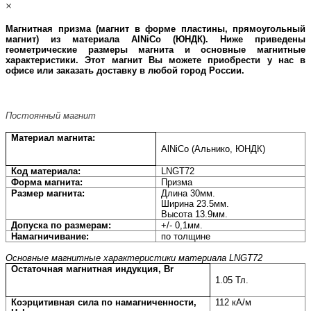
×
Магнитная призма (магнит в форме плаcтины, прямоугольный
магнит) из материала AlNiCo (ЮНДК)
. Ниже приведены
геометрические размеры магнита и основные магнитные
характеристики. Этот магнит Вы можете приобрести у нас в
офисе или заказать доставку в любой город России.
Постоянный магнит
Материал магнита:
AlNiCo (Альнико, ЮНДК)
Код материала:
LNGT72
Форма магнита:
Призма
Размер магнита:
Длина 30мм.
Ширина 23.5мм.
Высота 13.9мм.
Допуска по размерам:
+/- 0,1мм.
Намагничивание:
по толщине
Основные магнитные характеристики материала
LNGT72
Остаточная магнитная индукция, Br
1.05
Тл.
Коэрцитивная сила по намагниченности,
112 кА/м