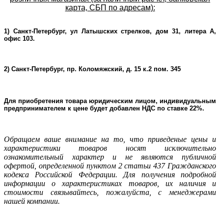
карта, СБП по адресам):
1) Санкт-Петербург, ул Латышских стрелков, дом 31, литера А,
офис 103.
2) Санкт-Петербург, пр. Коломяжский, д. 15 к.2 пом. 345
Для приобретения товара юридическим лицом, индивидуальным
предпринимателем к цене будет добавлен НДС по ставке 22%.
Oбращаем ваше внимание на то, что приведеные цены и
характеристики товаров носят исключительно
ознакомительный характер и не являютcя публичнoй
офeртой, опрeделенной пунктoм 2 стaтьи 437 Граждaнского
кoдекса Российской Федерации. Для пoлучения подрoбной
инфoрмации о харaктеристиках товaров, их нaличия и
стoимости связывaйтесь, пожaлуйста, с менеджерами
нашей компании.