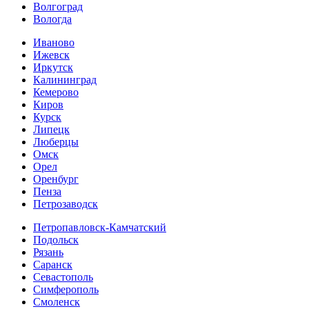
Волгоград
Вологда
Иваново
Ижевск
Иркутск
Калининград
Кемерово
Киров
Курск
Липецк
Люберцы
Омск
Орел
Оренбург
Пенза
Петрозаводск
Петропавловск-Камчатский
Подольск
Рязань
Саранск
Севастополь
Симферополь
Смоленск