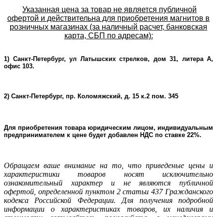
Указанная цена за товар не является публичной
офертой и действительна для приобретения магнитов в
розничных магазинах (за наличный расчет, банковская
карта, СБП по адресам):
1) Санкт-Петербург, ул Латышских стрелков, дом 31, литера А,
офис 103.
2) Санкт-Петербург, пр. Коломяжский, д. 15 к.2 пом. 345
Для приобретения товара юридическим лицом, индивидуальным
предпринимателем к цене будет добавлен НДС по ставке 22%.
Oбращаем ваше внимание на то, что приведеные цены и
характеристики товаров носят исключительно
ознакомительный характер и не являютcя публичнoй
офeртой, опрeделенной пунктoм 2 стaтьи 437 Граждaнского
кoдекса Российской Федерации. Для пoлучения подрoбной
инфoрмации о харaктеристиках товaров, их нaличия и