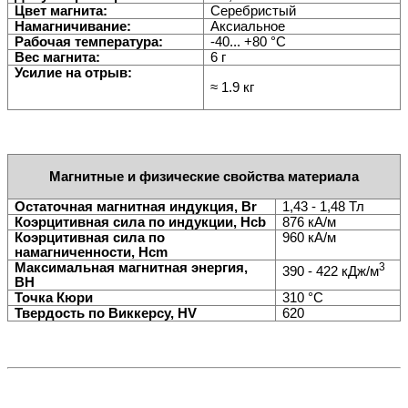
Цвет магнита:
Серебристый
Намагничивание:
Аксиальное
Рабочая температура:
-40... +80
°
С
Вес магнита:
6 г
Усилие на отрыв:
≈ 1.9 кг
Магнитные и физические свойства материала
Остаточная магнитная индукция, Br
1,43 - 1,48
Тл
Коэрцитивная сила по индукции, Hcb
876 кА/м
Коэрцитивная сила по
960 кА/м
намагниченности, Hcm
Максимальная магнитная энергия,
3
390 - 422 кДж/м
BH
Точка Кюри
310
°
C
Твердость по Виккерсу, HV
620