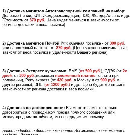
1)
Доставка магнитов Автотранспортной компанией на выбор:
Деловые Линии, КИТ, Желдорэкспедиция, ПЭК, ЖелдорАльянс и др.
(
Стоимость от
370 руб.
Цена будет меняться в зависимости от
региона доставки и веса посылки)
2)
Доставка магнитов Почтой РФ:
обычная посылка - от
300 руб.
или
наложенный платеж -
от
270 руб.
(Цены указаны минимальные,
зависят от веса посылки и удаленности Вашего региона)
3)
Доставка Экспресс курьерами:
EMS (
от 500 руб.
), СДЭК (от
2х
дней
, от
300 руб
.,возможен
наложенный платеж
- оплата при
получении), Pony express (
от
420 руб.
в Москву и
от
900 руб
.
в
другие регионы), DHL
(
от 1200 руб.
)
и др.
Цена будет меняться в
зависимости от региона доставки и веса посылки.
4)
Доставка по договоренности:
Вы можете самостоятельно
договориться с проводником поезда прямого сообщения или
междугородним автобусом, мы передадим им посылку.
Более подробно о доставке магнитов Вы можете ознакомится в