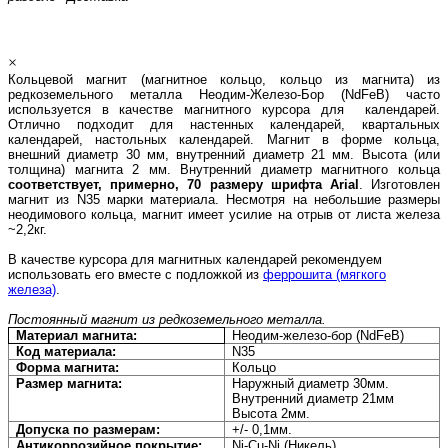
×
Кольцевой магнит (магнитное кольцо, кольцо из магнита) из
редкоземельного металла Неодим-Железо-Бор (
NdFeB
) часто
используется в качестве магнитного курсора для календарей.
Отлично подходит для настенных календарей, квартальных
календарей, настольных календарей. Магнит в форме кольца,
внешний диаметр 30 мм, внутренний диаметр 21 мм. Высота (или
толщина) магнита 2 мм. Внутренний диаметр магнитного кольца
соответствует, примерно, 70 размеру шрифта Arial
.
Изготовлен
магнит из N35 марки материала. Несмотря на небольшие размеры
неодимового кольца, магнит имеет усилие на отрыв от листа железа
~2,2к
г.
В качестве курсора для магнитных календарей рекомендуем
использовать его вместе с подложкой из
феррошита (мягкого
железа)
.
Постоянный магнит из редкоземельного металла.
Материал магнита:
Неодим-железо-бор (NdFeB)
Код материала:
N35
Форма магнита:
Кольцо
Размер магнита:
Наружный диаметр 30мм.
Внутренний диаметр 21мм
Высота 2мм.
Допуска по размерам:
+/- 0,1мм.
Антикоррозийное покрытие:
Ni-
Cu
-
Ni
(Никель).