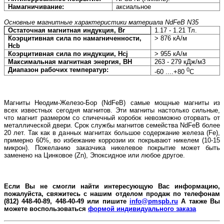
Намагничивание:
аксиальное
Основные магнитные характеристики материала
NdFeB
N
35
Остаточная магнитная индукция, Br
1
.17 - 1.21 Тл.
Коэрцитивная сила по намагниченности,
> 876 кА/м
Hcb
Коэрцитивная сила по индукции, Hcj
> 955 кА/м
Максимальная магнитная энергия, BH
263 - 279 кДж/м3
Диапазон рабочих температур:
0
-60 ....+80
С
Магниты Неодим-Железо-Бор (
NdFeB
) самые мощные магниты из
всех известных сегодня магнитов. Эти магниты настолько сильные,
что магнит размером со спичечный коробок невозможно оторвать от
металлической двери. Срок службы магнитов семейства
NdFeB
более
20 лет. Так как в данных магнитах большое содержание железа (
Fe
),
примерно 60%, во избежание коррозии их покрывают никелем (10-15
микрон). Пожеланию заказчика никелевое покрытие может быть
заменено на Цинковое (
Zn
), Эпоксидное или любое другое.
Если Вы не смогли найти интересующую Вас информацию,
пожалуйста, свяжитесь с нашим отделом продаж по телефонам
(812) 448-40-89, 448-40-49 или пишите
info@pmspb.ru
А также Вы
можете воспользоваться
формой индивидуального заказа