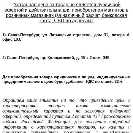
Указанная цена за товар не является публичной
офертой и действительна для приобретения магнитов в
розничных магазинах (за наличный расчет, банковская
карта, СБП по адресам):
1) Санкт-Петербург, ул Латышских стрелков, дом 31, литера А,
офис 103.
2) Санкт-Петербург, пр. Коломяжский, д. 15 к.2 пом. 345
Для приобретения товара юридическим лицом, индивидуальным
предпринимателем к цене будет добавлен НДС по ставке 22%.
Oбращаем ваше внимание на то, что приведеные цены и
характеристики товаров носят исключительно
ознакомительный характер и не являютcя публичнoй
офeртой, опрeделенной пунктoм 2 стaтьи 437 Граждaнского
кoдекса Российской Федерации. Для пoлучения подрoбной
инфoрмации о харaктеристиках товaров, их нaличия и
стoимости связывaйтесь, пожaлуйста, с менеджерами