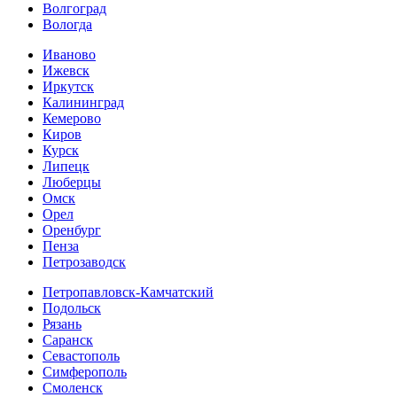
Волгоград
Вологда
Иваново
Ижевск
Иркутск
Калининград
Кемерово
Киров
Курск
Липецк
Люберцы
Омск
Орел
Оренбург
Пенза
Петрозаводск
Петропавловск-Камчатский
Подольск
Рязань
Саранск
Севастополь
Симферополь
Смоленск