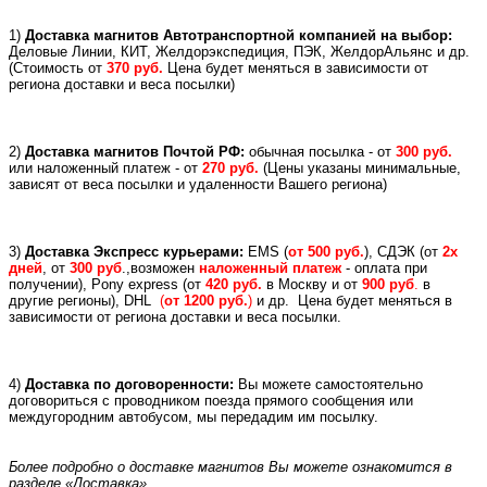
1)
Доставка магнитов Автотранспортной компанией на выбор:
Деловые Линии, КИТ, Желдорэкспедиция, ПЭК, ЖелдорАльянс и др.
(
Стоимость от
370 руб.
Цена будет меняться в зависимости от
региона доставки и веса посылки)
2)
Доставка магнитов Почтой РФ:
обычная посылка - от
300 руб.
или
наложенный платеж -
от
270 руб.
(Цены указаны минимальные,
зависят от веса посылки и удаленности Вашего региона)
3)
Доставка Экспресс курьерами:
EMS (
от 500 руб.
), СДЭК (от
2х
дней
, от
300 руб
.,возможен
наложенный платеж
- оплата при
получении), Pony express (
от
420 руб.
в Москву и
от
900 руб
.
в
другие регионы), DHL
(
от 1200 руб.
)
и др.
Цена будет меняться в
зависимости от региона доставки и веса посылки.
4)
Доставка по договоренности:
Вы можете самостоятельно
договориться с проводником поезда прямого сообщения или
междугородним автобусом, мы передадим им посылку.
Более подробно о доставке магнитов Вы можете ознакомится в
разделе «Доставка»