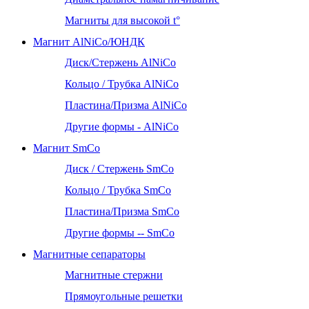
Магниты для высокой t°
Магнит AlNiCo/ЮНДК
Диск/Стержень AlNiCo
Кольцо / Трубка AlNiCo
Пластина/Призма AlNiCo
Другие формы - AlNiCo
Магнит SmCo
Диск / Стержень SmCo
Кольцо / Трубка SmCo
Пластина/Призма SmCo
Другие формы -- SmCo
Магнитные сепараторы
Магнитные стержни
Прямоугольные решетки