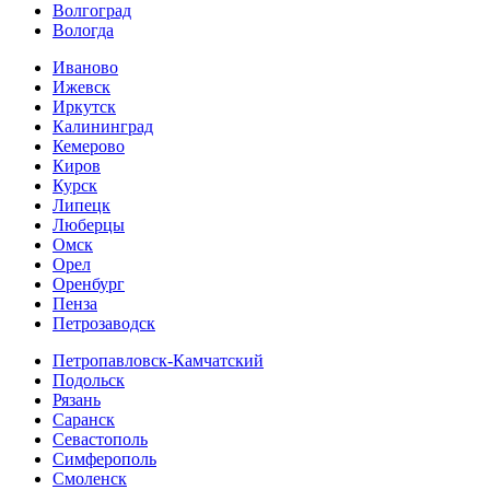
Волгоград
Вологда
Иваново
Ижевск
Иркутск
Калининград
Кемерово
Киров
Курск
Липецк
Люберцы
Омск
Орел
Оренбург
Пенза
Петрозаводск
Петропавловск-Камчатский
Подольск
Рязань
Саранск
Севастополь
Симферополь
Смоленск