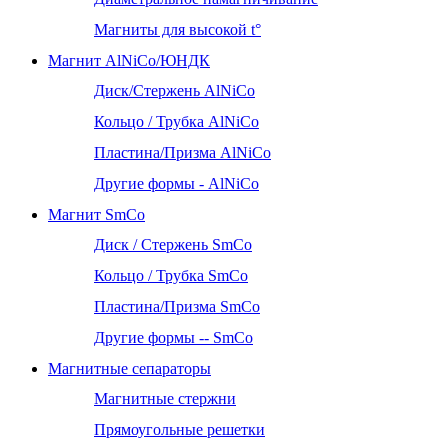
Магниты для высокой t°
Магнит AlNiCo/ЮНДК
Диск/Стержень AlNiCo
Кольцо / Трубка AlNiCo
Пластина/Призма AlNiCo
Другие формы - AlNiCo
Магнит SmCo
Диск / Стержень SmCo
Кольцо / Трубка SmCo
Пластина/Призма SmCo
Другие формы -- SmCo
Магнитные сепараторы
Магнитные стержни
Прямоугольные решетки