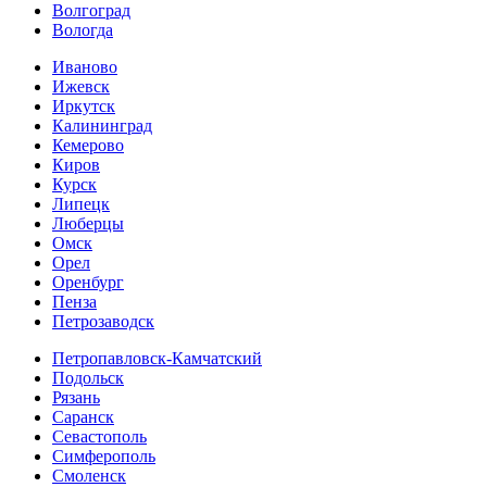
Волгоград
Вологда
Иваново
Ижевск
Иркутск
Калининград
Кемерово
Киров
Курск
Липецк
Люберцы
Омск
Орел
Оренбург
Пенза
Петрозаводск
Петропавловск-Камчатский
Подольск
Рязань
Саранск
Севастополь
Симферополь
Смоленск