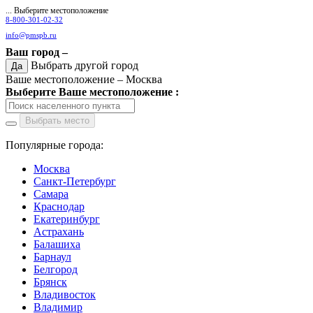
... Выберите местоположение
8-800-301-02-32
info@pmspb.ru
Ваш город –
Выбрать другой город
Да
Ваше местоположение –
Москва
Выберите Ваше местоположение :
Выбрать место
Популярные города:
Москва
Санкт-Петербург
Самара
Краснодар
Екатеринбург
Астрахань
Балашиха
Барнаул
Белгород
Брянск
Владивосток
Владимир