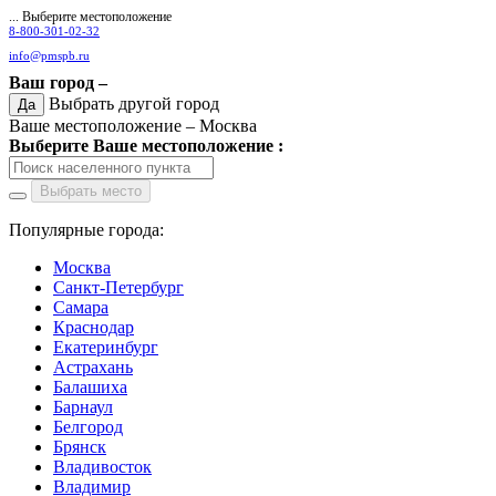
... Выберите местоположение
8-800-301-02-32
info@pmspb.ru
Ваш город –
Выбрать другой город
Да
Ваше местоположение –
Москва
Выберите Ваше местоположение :
Выбрать место
Популярные города:
Москва
Санкт-Петербург
Самара
Краснодар
Екатеринбург
Астрахань
Балашиха
Барнаул
Белгород
Брянск
Владивосток
Владимир