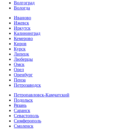
Волгоград
Вологда
Иваново
Ижевск
Иркутск
Калининград
Кемерово
Киров
Курск
Липецк
Люберцы
Омск
Орел
Оренбург
Пенза
Петрозаводск
Петропавловск-Камчатский
Подольск
Рязань
Саранск
Севастополь
Симферополь
Смоленск