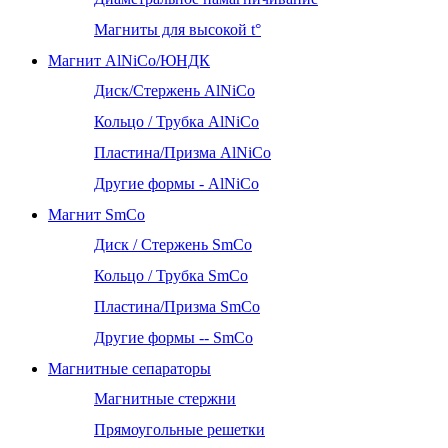
Магниты для высокой t°
Магнит AlNiCo/ЮНДК
Диск/Стержень AlNiCo
Кольцо / Трубка AlNiCo
Пластина/Призма AlNiCo
Другие формы - AlNiCo
Магнит SmCo
Диск / Стержень SmCo
Кольцо / Трубка SmCo
Пластина/Призма SmCo
Другие формы -- SmCo
Магнитные сепараторы
Магнитные стержни
Прямоугольные решетки