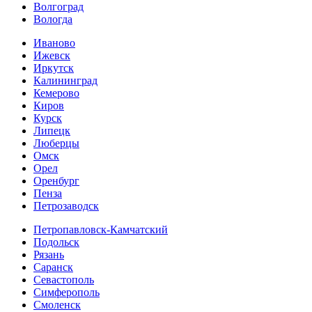
Волгоград
Вологда
Иваново
Ижевск
Иркутск
Калининград
Кемерово
Киров
Курск
Липецк
Люберцы
Омск
Орел
Оренбург
Пенза
Петрозаводск
Петропавловск-Камчатский
Подольск
Рязань
Саранск
Севастополь
Симферополь
Смоленск