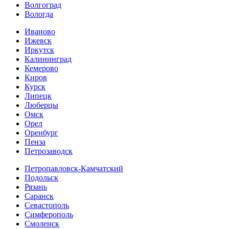
Волгоград
Вологда
Иваново
Ижевск
Иркутск
Калининград
Кемерово
Киров
Курск
Липецк
Люберцы
Омск
Орел
Оренбург
Пенза
Петрозаводск
Петропавловск-Камчатский
Подольск
Рязань
Саранск
Севастополь
Симферополь
Смоленск