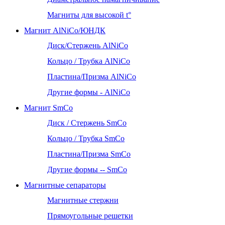
Магниты для высокой t°
Магнит AlNiCo/ЮНДК
Диск/Стержень AlNiCo
Кольцо / Трубка AlNiCo
Пластина/Призма AlNiCo
Другие формы - AlNiCo
Магнит SmCo
Диск / Стержень SmCo
Кольцо / Трубка SmCo
Пластина/Призма SmCo
Другие формы -- SmCo
Магнитные сепараторы
Магнитные стержни
Прямоугольные решетки