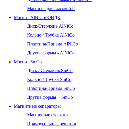
Магниты для высокой t°
Магнит AlNiCo/ЮНДК
Диск/Стержень AlNiCo
Кольцо / Трубка AlNiCo
Пластина/Призма AlNiCo
Другие формы - AlNiCo
Магнит SmCo
Диск / Стержень SmCo
Кольцо / Трубка SmCo
Пластина/Призма SmCo
Другие формы -- SmCo
Магнитные сепараторы
Магнитные стержни
Прямоугольные решетки