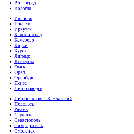
Волгоград
Вологда
Иваново
Ижевск
Иркутск
Калининград
Кемерово
Киров
Курск
Липецк
Люберцы
Омск
Орел
Оренбург
Пенза
Петрозаводск
Петропавловск-Камчатский
Подольск
Рязань
Саранск
Севастополь
Симферополь
Смоленск