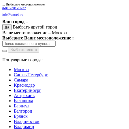
... Выберите местоположение
8-800-301-02-32
info@pmspb.ru
Ваш город –
Выбрать другой город
Да
Ваше местоположение –
Москва
Выберите Ваше местоположение :
Выбрать место
Популярные города:
Москва
Санкт-Петербург
Самара
Краснодар
Екатеринбург
Астрахань
Балашиха
Барнаул
Белгород
Брянск
Владивосток
Владимир